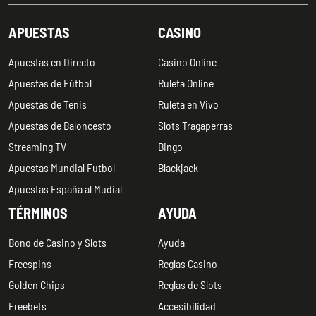
APUESTAS
CASINO
Apuestas en Directo
Casino Online
Apuestas de Fútbol
Ruleta Online
Apuestas de Tenis
Ruleta en Vivo
Apuestas de Baloncesto
Slots Tragaperras
Streaming TV
Bingo
Apuestas Mundial Futbol
Blackjack
Apuestas España al Mudial
TÉRMINOS
AYUDA
Bono de Casino y Slots
Ayuda
Freespins
Reglas Casino
Golden Chips
Reglas de Slots
Freebets
Accesibilidad