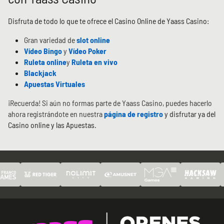
Disfruta de todo lo que te ofrece el Casino Online de Yaass Casino:
Gran variedad de
slot online
Vídeo Bingo
y
Vídeo Poker
Ruleta online
y
Ruleta en vivo
Blackjack
Apuestas Virtuales
¡Recuerda! Si aún no formas parte de Yaass Casino, puedes hacerlo
ahora registrándote en nuestra
página de registro
y disfrutar ya del
Casino online y las Apuestas.