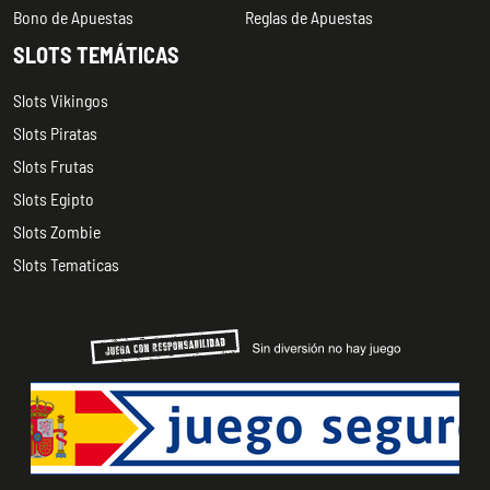
Bono de Apuestas
Reglas de Apuestas
SLOTS TEMÁTICAS
Slots Vikingos
Slots Piratas
Slots Frutas
Slots Egipto
Slots Zombie
Slots Tematicas