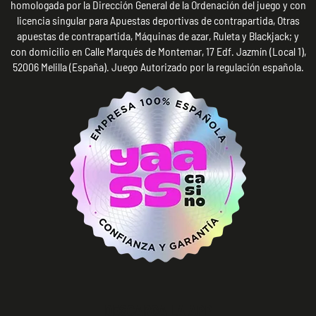
homologada por la Dirección General de la Ordenación del juego y con
licencia singular para Apuestas deportivas de contrapartida, Otras
apuestas de contrapartida, Máquinas de azar, Ruleta y Blackjack; y
con domicilio en Calle Marqués de Montemar, 17 Edf. Jazmín (Local 1),
52006 Melilla (España). Juego Autorizado por la regulación española.
DESCARGA LA APP