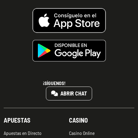
¡SÍGUENOS!
ABRIR CHAT
APUESTAS
CASINO
Apuestas en Directo
Casino Online