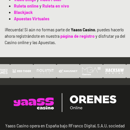
Ruleta online
y
Ruleta en vivo
Blackjack
Apuestas Virtuales
¡Recuerda! Si aún no formas parte de
Yaass Casino
, puedes hacerlo
ahora registrándote en nuestra
página de registro
y disfrutar ya del
Casino online y las Apuestas.
Yaass Casino opera en España bajo RFranco Digital, S.A.U, sociedad