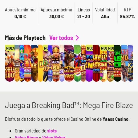
Apuesta mínima
Apuesta máxima
Líneas
Volatilidad
RTP
0,10 €
30,00 €
21 - 30
Alta
95.87%
Más de Playtech
Ver todos
NUEVO
NUEVO
NUEVO
NUEVO
NUEVO
Juega a Breaking Bad™: Mega Fire Blaze
Disfruta de todo lo que te ofrece el Casino Online de
Yaass Casino
:
Gran variedad de
slots
Vídeo Bingo
y
Vídeo Poker