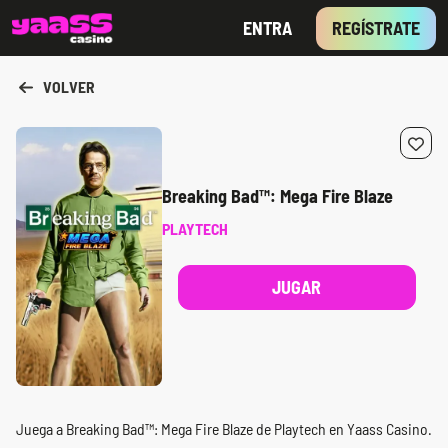
ENTRA
REGÍSTRATE
VOLVER
Breaking Bad™: Mega Fire Blaze
PLAYTECH
JUGAR
Juega a Breaking Bad™: Mega Fire Blaze de Playtech en Yaass Casino.