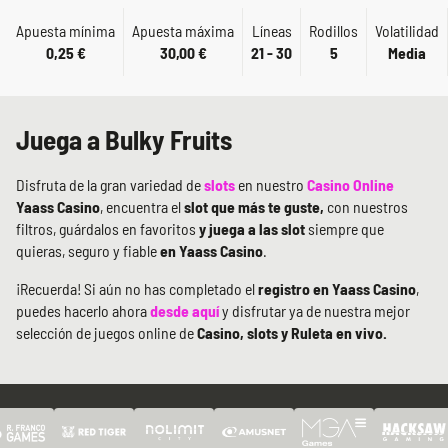
Apuesta mínima
Apuesta máxima
Líneas
Rodillos
Volatilidad
0,25 €
30,00 €
21 - 30
5
Media
Juega a Bulky Fruits
Disfruta de la gran variedad de
slots
en nuestro
Casino Online
Yaass Casino
, encuentra el
slot que más te guste,
con nuestros
filtros, guárdalos en favoritos
y juega a las slot
siempre que
quieras, seguro y fiable
en Yaass Casino
.
¡Recuerda! Si aún no has completado el
registro en Yaass Casino
,
puedes hacerlo ahora
desde aquí
y disfrutar ya de nuestra mejor
selección de juegos online de
Casino, slots y Ruleta en vivo.