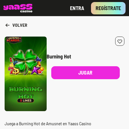
ENTRA
REGÍSTRATE
VOLVER
Burning Hot
JUGAR
Juega a Burning Hot de Amusnet en Yaass Casino