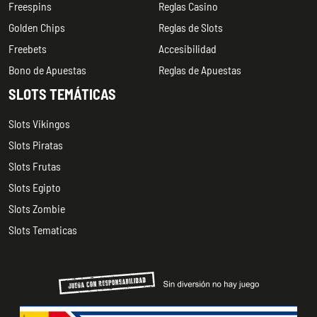
Freespins
Reglas Casino
Golden Chips
Reglas de Slots
Freebets
Accesibilidad
Bono de Apuestas
Reglas de Apuestas
SLOTS TEMÁTICAS
Slots Vikingos
Slots Piratas
Slots Frutas
Slots Egipto
Slots Zombie
Slots Tematicas