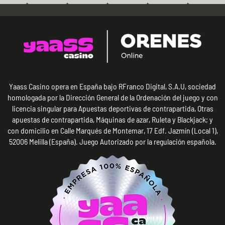
Yaass Casino opera en España bajo RFranco Digital, S.A.U, sociedad
homologada por la Dirección General de la Ordenación del juego y con
licencia singular para Apuestas deportivas de contrapartida, Otras
apuestas de contrapartida, Máquinas de azar, Ruleta y Blackjack; y
con domicilio en Calle Marqués de Montemar, 17 Edf. Jazmín (Local 1),
52006 Melilla (España). Juego Autorizado por la regulación española.