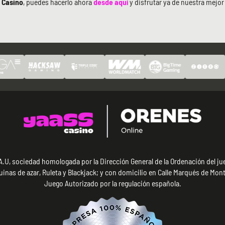
 Casino
, puedes hacerlo ahora
desde aquí
y disfrutar ya de nuestra mejor
.U, sociedad homologada por la Dirección General de la Ordenación del ju
nas de azar, Ruleta y Blackjack; y con domicilio en Calle Marqués de Monte
Juego Autorizado por la regulación española.