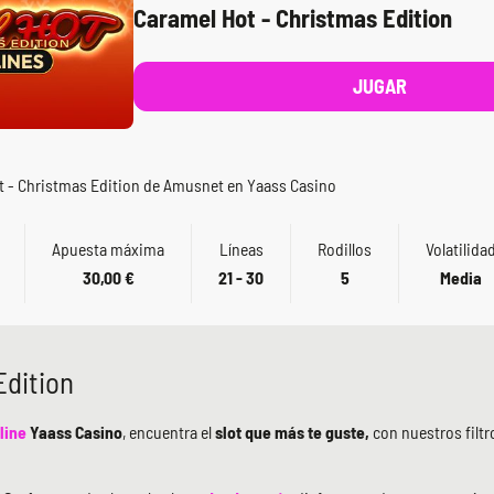
Caramel Hot - Christmas Edition
JUGAR
t - Christmas Edition de Amusnet en Yaass Casino
Apuesta máxima
Líneas
Rodillos
Volatilida
30,00 €
21 - 30
5
Media
Edition
line
Yaass Casino
, encuentra el
slot que más te guste,
con nuestros filtr