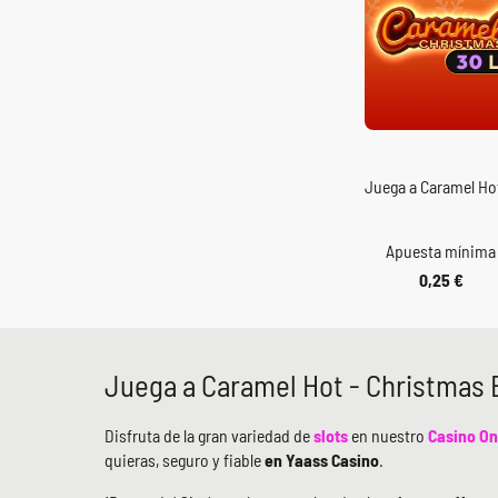
Juega a Caramel Ho
Apuesta mínima
0,25 €
Juega a Caramel Hot - Christmas 
Disfruta de la gran variedad de
slots
en nuestro
Casino On
quieras, seguro y fiable
en Yaass Casino
.