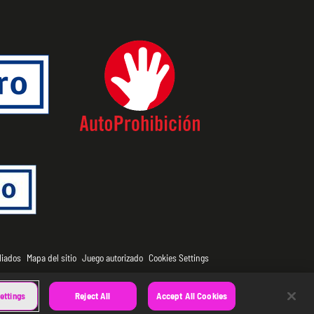
liados
Mapa del sitio
Juego autorizado
Cookies Settings
ettings
Reject All
Accept All Cookies