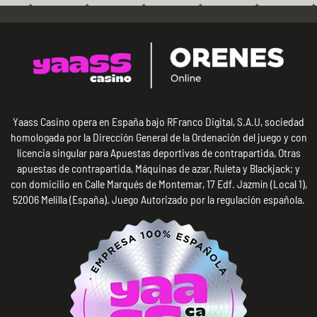
Yaass Casino opera en España bajo RFranco Digital, S.A.U, sociedad
homologada por la Dirección General de la Ordenación del juego y con
licencia singular para Apuestas deportivas de contrapartida, Otras
apuestas de contrapartida, Máquinas de azar, Ruleta y Blackjack; y
con domicilio en Calle Marqués de Montemar, 17 Edf. Jazmín (Local 1),
52006 Melilla (España). Juego Autorizado por la regulación española.