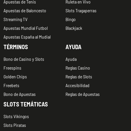
Apuestas de Tenis
Ruleta en Vivo
Apuestas de Baloncesto
Slots Tragaperras
Streaming TV
Bingo
Apuestas Mundial Futbol
Blackjack
Apuestas España al Mudial
TÉRMINOS
AYUDA
Bono de Casino y Slots
Ayuda
Freespins
Reglas Casino
Golden Chips
Reglas de Slots
Freebets
Accesibilidad
Bono de Apuestas
Reglas de Apuestas
SLOTS TEMÁTICAS
Slots Vikingos
Slots Piratas