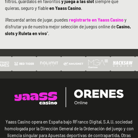
filtros, guárdalos en favoritos
y juega a las slot
siempre que
quieras, seguro y fiable
en Yaass Casino
.
¡Recuerda! antes de jugar, puedes
registrarte en Yaass Casino
y
disfrutar ya de nuestra mejor selección de juegos online de
Casino,
slots y Ruleta en vivo
".
Yaass Casino opera en España bajo RFranco Digital, S.A.U, sociedad
homologada por la Dirección General de la Ordenación del juego y con
licencia singular para Apuestas deportivas de contrapartida, Otras