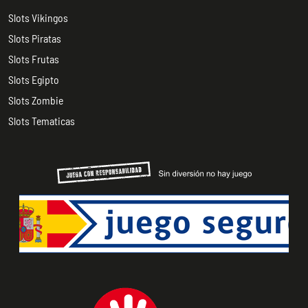
Slots Vikingos
Slots Piratas
Slots Frutas
Slots Egipto
Slots Zombie
Slots Tematicas