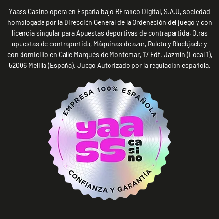
Yaass Casino opera en España bajo RFranco Digital, S.A.U, sociedad
homologada por la Dirección General de la Ordenación del juego y con
licencia singular para Apuestas deportivas de contrapartida, Otras
apuestas de contrapartida, Máquinas de azar, Ruleta y Blackjack; y
con domicilio en Calle Marqués de Montemar, 17 Edf. Jazmín (Local 1),
52006 Melilla (España). Juego Autorizado por la regulación española.