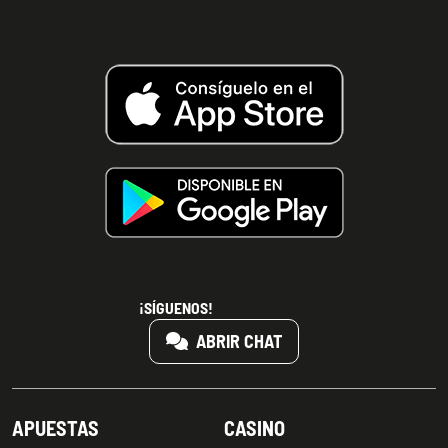
DESCARGA LA APP
¡SÍGUENOS!
ABRIR CHAT
APUESTAS
CASINO