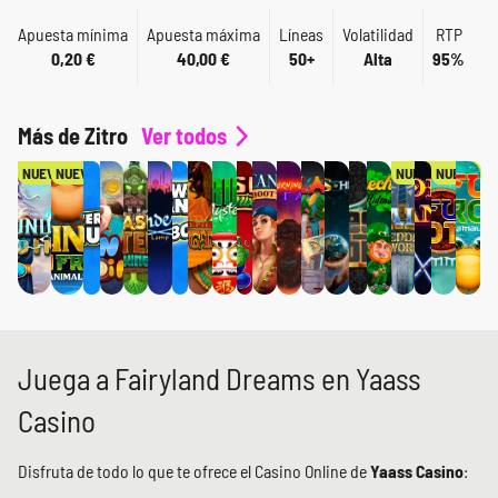
Apuesta mínima
Apuesta máxima
Líneas
Volatilidad
RTP
0,20 €
40,00 €
50+
Alta
95%
Más de Zitro
Ver todos
NUEVO
NUEVO
NUEVO
NUEVO
Juega a Fairyland Dreams en Yaass
Casino
Disfruta de todo lo que te ofrece el Casino Online de
Yaass Casino
: