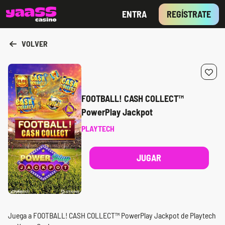
ENTRA
REGÍSTRATE
VOLVER
FOOTBALL! CASH COLLECT™
PowerPlay Jackpot
PLAYTECH
JUGAR
Juega a FOOTBALL! CASH COLLECT™ PowerPlay Jackpot de Playtech