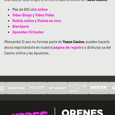
Más de 600
slot online
Vídeo Bingo
y
Vídeo Poker
Ruleta online
y
Ruleta en vivo
Blackjack
Apuestas Virtuales
¡Recuerda! Si aún no formas parte de
Yaass Casino
, puedes hacerlo
ahora registrándote en nuestra
página de registro
y disfrutar ya del
Casino online y las Apuestas.