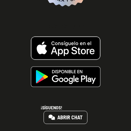
DESCARGA LA APP
¡SÍGUENOS!
ABRIR CHAT