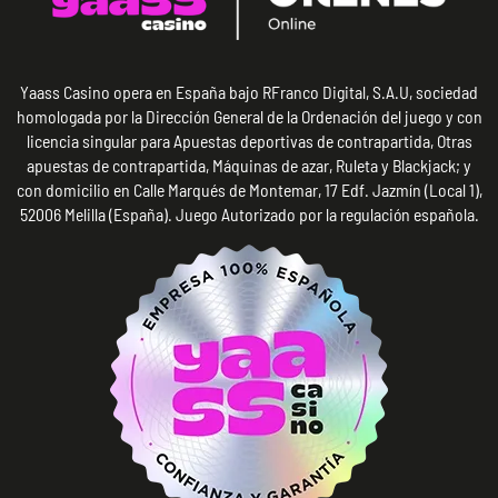
Yaass Casino opera en España bajo RFranco Digital, S.A.U, sociedad
homologada por la Dirección General de la Ordenación del juego y con
licencia singular para Apuestas deportivas de contrapartida, Otras
apuestas de contrapartida, Máquinas de azar, Ruleta y Blackjack; y
con domicilio en Calle Marqués de Montemar, 17 Edf. Jazmín (Local 1),
52006 Melilla (España). Juego Autorizado por la regulación española.