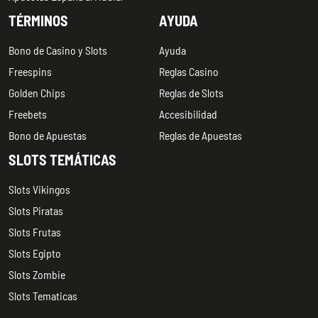
TÉRMINOS
AYUDA
Bono de Casino y Slots
Ayuda
Freespins
Reglas Casino
Golden Chips
Reglas de Slots
Freebets
Accesibilidad
Bono de Apuestas
Reglas de Apuestas
SLOTS TEMÁTICAS
Slots Vikingos
Slots Piratas
Slots Frutas
Slots Egipto
Slots Zombie
Slots Tematicas