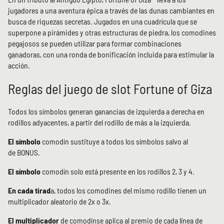
jugadores a una aventura épica a través de las dunas cambiantes en
busca de riquezas secretas. Jugados en una cuadrícula que se
superpone a pirámides y otras estructuras de piedra, los comodines
pegajosos se pueden utilizar para formar combinaciones
ganadoras, con una ronda de bonificación incluida para estimular la
acción.
Reglas del juego de slot Fortune of Giza
Todos los símbolos generan ganancias de izquierda a derecha en
rodillos adyacentes, a partir del rodillo de más a la izquierda.
El símbolo
comodín sustituye a todos los símbolos salvo al
de BONUS.
El símbolo
comodín solo está presente en los rodillos 2, 3 y 4.
En cada tirad
a, todos los comodines del mismo rodillo tienen un
multiplicador aleatorio de 2x o 3x.
El multiplicador
de comodínse aplica al premio de cada línea de