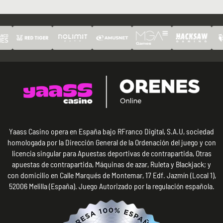
Yaass Casino opera en España bajo RFranco Digital, S.A.U, sociedad
homologada por la Dirección General de la Ordenación del juego y con
licencia singular para Apuestas deportivas de contrapartida, Otras
apuestas de contrapartida, Máquinas de azar, Ruleta y Blackjack; y
con domicilio en Calle Marqués de Montemar, 17 Edf. Jazmín (Local 1),
52006 Melilla (España). Juego Autorizado por la regulación española.