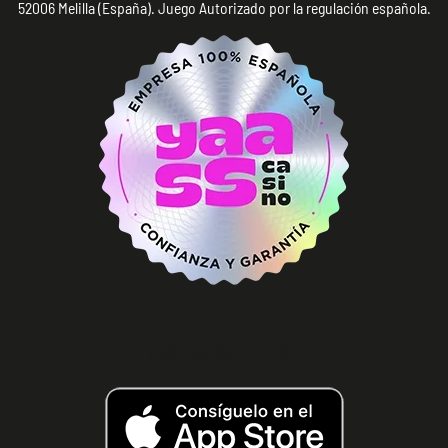
52006 Melilla (España). Juego Autorizado por la regulación española.
DESCARGA LA APP