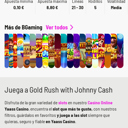
Apuesta mínima
Apuesta máxima
Líneas
Rodillos
Volatilidad
0,10 €
8,80 €
21 - 30
5
Media
Más de BGaming
Ver todos
Juega a Gold Rush with Johnny Cash
Disfruta de la gran variedad de
slots
en nuestro
Casino Online
Yaass Casino
, encuentra el
slot que más te guste,
con nuestros
filtros, guárdalos en favoritos
y juega a las slot
siempre que
quieras, seguro y fiable
en Yaass Casino
.