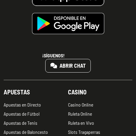
¡SÍGUENOS!
ABRIR CHAT
APUESTAS
CASINO
Apuestas en Directo
Casino Online
Apuestas de Fútbol
Ruleta Online
Apuestas de Tenis
Ruleta en Vivo
Apuestas de Baloncesto
Slots Tragaperras