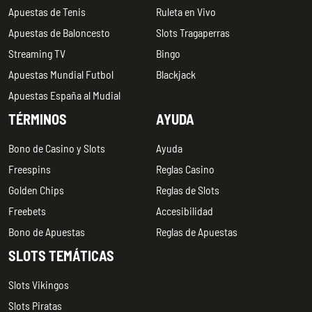
Apuestas de Tenis
Ruleta en Vivo
Apuestas de Baloncesto
Slots Tragaperras
Streaming TV
Bingo
Apuestas Mundial Futbol
Blackjack
Apuestas España al Mudial
TÉRMINOS
AYUDA
Bono de Casino y Slots
Ayuda
Freespins
Reglas Casino
Golden Chips
Reglas de Slots
Freebets
Accesibilidad
Bono de Apuestas
Reglas de Apuestas
SLOTS TEMÁTICAS
Slots Vikingos
Slots Piratas