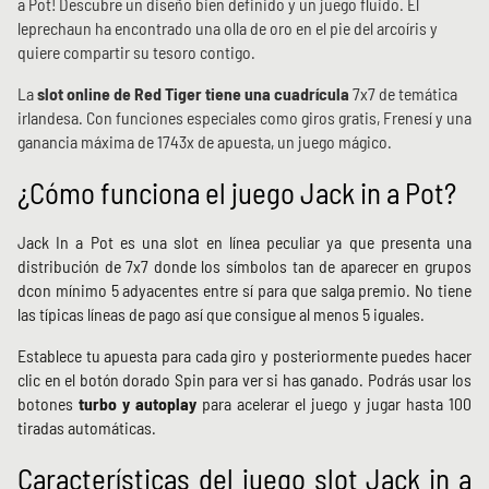
a Pot! Descubre un diseño bien definido y un juego fluido. El
leprechaun ha encontrado una olla de oro en el pie del arcoíris y
quiere compartir su tesoro contigo.
La
slot online de Red Tiger tiene una cuadrícula
7x7 de temática
irlandesa. Con funciones especiales como giros gratis, Frenesí y una
ganancia máxima de 1743x de apuesta, un juego mágico.
¿Cómo funciona el juego Jack in a Pot?
Jack In a Pot es una slot en línea peculiar ya que presenta una
distribución de 7x7 donde los símbolos tan de aparecer en grupos
dcon mínimo 5 adyacentes entre sí para que salga premio. No tiene
las típicas líneas de pago así que consigue al menos 5 iguales.
Establece tu apuesta para cada giro y posteriormente puedes hacer
clic en el botón dorado Spin para ver si has ganado. Podrás usar los
botones
turbo y autoplay
para acelerar el juego y jugar hasta 100
tiradas automáticas.
Características del juego slot Jack in a