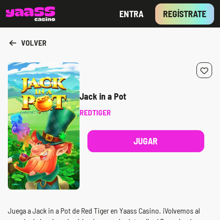
ENTRA
REGÍSTRATE
VOLVER
Jack in a Pot
REDTIGER
JUGAR
Juega a Jack in a Pot de Red Tiger en Yaass Casino. ¡Volvemos al