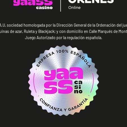
.U, sociedad homologada por la Dirección General de la Ordenación del ju
nas de azar, Ruleta y Blackjack; y con domicilio en Calle Marqués de Monte
Juego Autorizado por la regulación española.