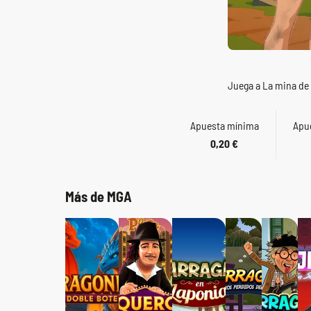
Juega a La mina de
Apuesta mínima
Apu
0,20 €
Más de MGA
Beach
MGA