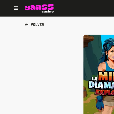
VOLVER