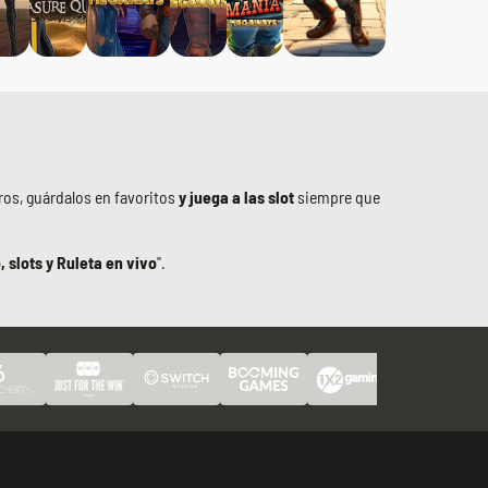
ros, guárdalos en favoritos
y juega a las slot
siempre que
, slots y Ruleta en vivo
".