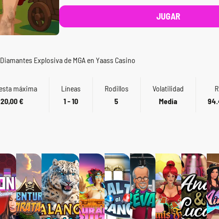
JUGAR
 Diamantes Explosiva de MGA en Yaass Casino
esta máxima
Líneas
Rodillos
Volatilidad
R
20,00 €
1 - 10
5
Media
94