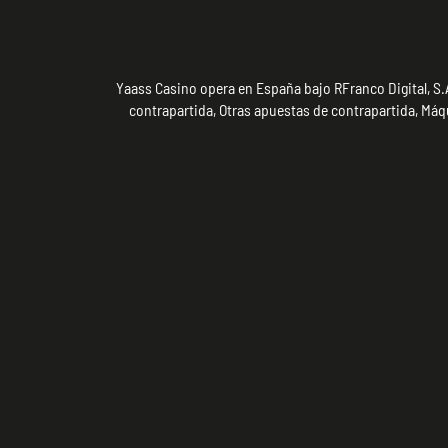
Yaass Casino opera en España bajo RFranco Digital, S.A
contrapartida, Otras apuestas de contrapartida, Máqui