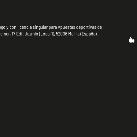
ego y con licencia singular para Apuestas deportivas de
mar, 17 Edf. Jazmín (Local 1), 52006 Melilla (España).