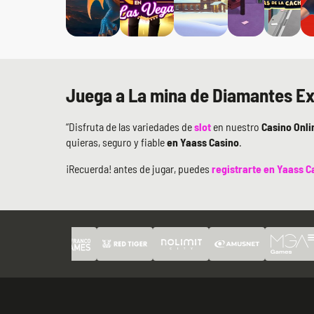
Juega a La mina de Diamantes Ex
“Disfruta de las variedades de
slot
en nuestro
Casino Onli
quieras, seguro y fiable
en Yaass Casino
.
¡Recuerda! antes de jugar, puedes
registrarte en Yaass C