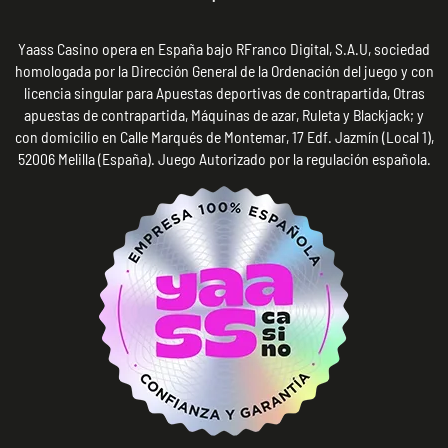
Yaass Casino opera en España bajo RFranco Digital, S.A.U, sociedad
homologada por la Dirección General de la Ordenación del juego y con
licencia singular para Apuestas deportivas de contrapartida, Otras
apuestas de contrapartida, Máquinas de azar, Ruleta y Blackjack; y
con domicilio en Calle Marqués de Montemar, 17 Edf. Jazmín (Local 1),
52006 Melilla (España). Juego Autorizado por la regulación española.