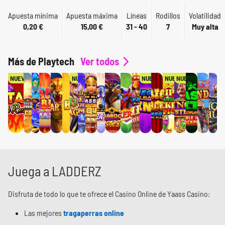
Apuesta mínima
Apuesta máxima
Líneas
Rodillos
Volatilidad
0,20 €
15,00 €
31 - 40
7
Muy alta
Más de Playtech
Ver todos
NUEVO
NUEVO
NUEVO
NUEVO
NUEVO
Juega a LADDERZ
Disfruta de todo lo que te ofrece el Casino Online de Yaass Casino:
Las mejores
tragaperras online