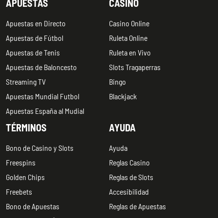
APUESTAS
CASINO
Apuestas en Directo
Casino Online
Apuestas de Fútbol
Ruleta Online
Apuestas de Tenis
Ruleta en Vivo
Apuestas de Baloncesto
Slots Tragaperras
Streaming TV
Bingo
Apuestas Mundial Futbol
Blackjack
Apuestas España al Mudial
TÉRMINOS
AYUDA
Bono de Casino y Slots
Ayuda
Freespins
Reglas Casino
Golden Chips
Reglas de Slots
Freebets
Accesibilidad
Bono de Apuestas
Reglas de Apuestas