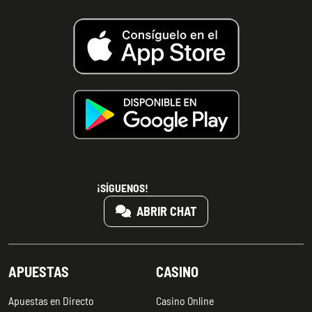
¡SÍGUENOS!
ABRIR CHAT
APUESTAS
CASINO
Apuestas en Directo
Casino Online