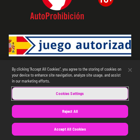
By clicking “Accept All Cookies”, you agree to the storing of cookies on
your device to enhance site navigation, analyze site usage, and assist
Quiénes somos
Aviso legal
in our marketing efforts.
Términos y condiciones
Política de privacidad
Política de cookies
Juego más seguro
Cookies Settings
Ayuda
Reclamaciones
Afiliados
Mapa del sitio
Reject All
Juego autorizado
Cookies Settings
@2026
Yaass Casino
- Todos los derechos reservados
Accept All Cookies