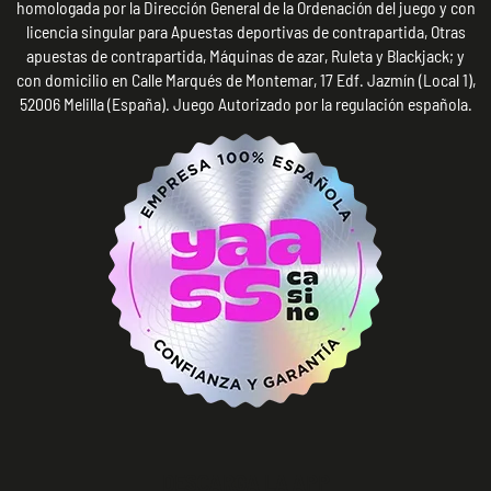
homologada por la Dirección General de la Ordenación del juego y con
licencia singular para Apuestas deportivas de contrapartida, Otras
apuestas de contrapartida, Máquinas de azar, Ruleta y Blackjack; y
con domicilio en Calle Marqués de Montemar, 17 Edf. Jazmín (Local 1),
52006 Melilla (España). Juego Autorizado por la regulación española.
DESCARGA LA APP