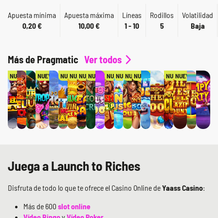
Apuesta mínima
Apuesta máxima
Líneas
Rodillos
Volatilidad
0,20 €
10,00 €
1 - 10
5
Baja
Más de Pragmatic
Ver todos
NUEVO
NUEVO
NUEVO
NUEVO
NUEVO
NUEVO
NUEVO
NUEVO
NUEVO
NUEVO
NUEVO
NUEVO
Juega a Launch to Riches
Disfruta de todo lo que te ofrece el Casino Online de
Yaass Casino
:
Más de 600
slot online
Vídeo Bingo
y
Vídeo Poker