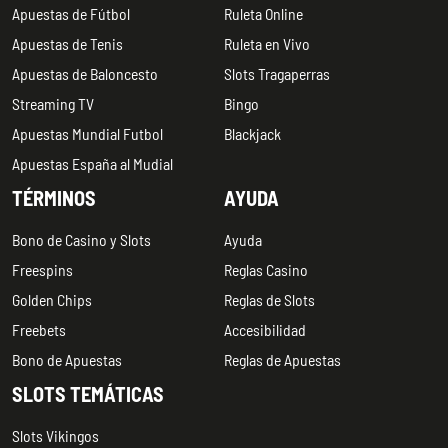
Apuestas de Fútbol
Ruleta Online
Apuestas de Tenis
Ruleta en Vivo
Apuestas de Baloncesto
Slots Tragaperras
Streaming TV
Bingo
Apuestas Mundial Futbol
Blackjack
Apuestas España al Mudial
TÉRMINOS
AYUDA
Bono de Casino y Slots
Ayuda
Freespins
Reglas Casino
Golden Chips
Reglas de Slots
Freebets
Accesibilidad
Bono de Apuestas
Reglas de Apuestas
SLOTS TEMÁTICAS
Slots Vikingos