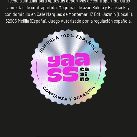
licencia singular para Apuestas deportivas de contrapartida, Otras
apuestas de contrapartida, Máquinas de azar, Ruleta y Blackjack; y
con domicilio en Calle Marqués de Montemar, 17 Edf. Jazmín (Local 1),
52006 Melilla (España). Juego Autorizado por la regulación española.
DESCARGA LA APP