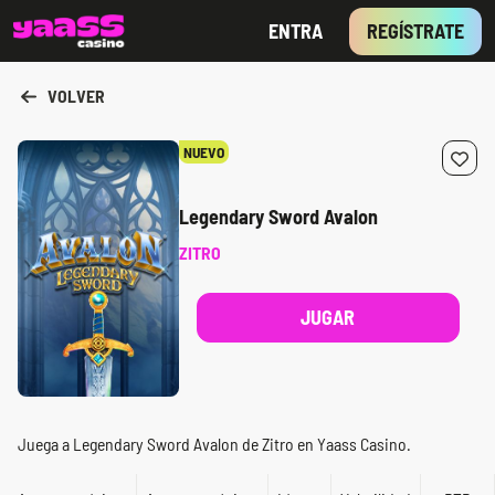
ENTRA
REGÍSTRATE
VOLVER
NUEVO
Legendary Sword Avalon
ZITRO
JUGAR
Juega a Legendary Sword Avalon de Zitro en Yaass Casino.