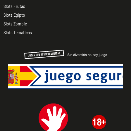
Slots Frutas
Slots Egipto
Slots Zombie
Slots Tematicas