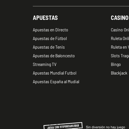
APUESTAS
CASINO
Apuestas en Directo
Casino On
Apuestas de Fútbol
Ruleta Onl
Apuestas de Tenis
Ruleta en 
Apuestas de Baloncesto
Slots Trag
Streaming TV
Bingo
Apuestas Mundial Futbol
Blackjack
Apuestas España al Mudial