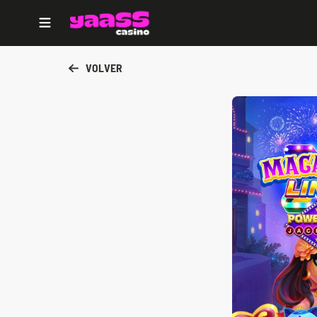
VOLVER