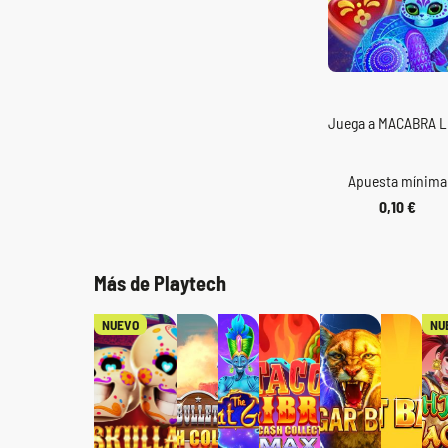
Juega a MACABRA L
Apuesta mínima
0,10 €
Más de Playtech
NUEVO
NU