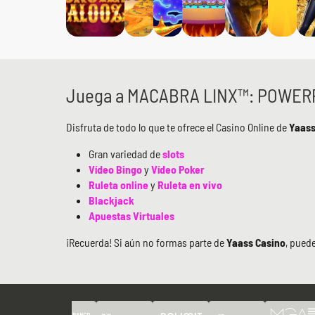
Juega a MACABRA LINX™: POWE
Disfruta de todo lo que te ofrece el Casino Online de
Yaass
Gran variedad de
slots
Vídeo Bingo
y
Vídeo Poker
Ruleta online
y
Ruleta en vivo
Blackjack
Apuestas Virtuales
¡Recuerda! Si aún no formas parte de
Yaass Casino
, pued