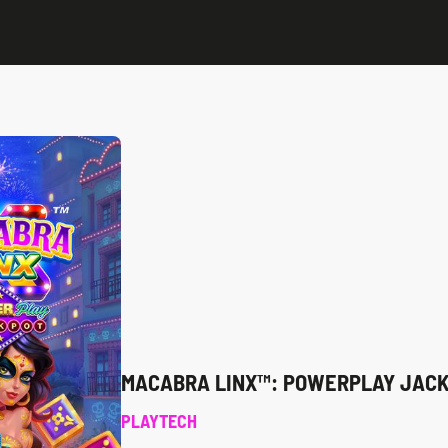
MACABRA LINX™: POWERPLAY JAC
PLAYTECH