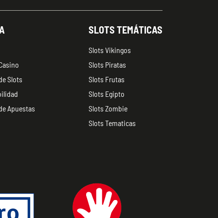
A
SLOTS TEMÁTICAS
Slots Vikingos
Casino
Slots Piratas
de Slots
Slots Frutas
ilidad
Slots Egipto
 de Apuestas
Slots Zombie
Slots Tematicas