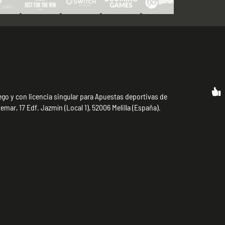
ego y con licencia singular para Apuestas deportivas de
mar, 17 Edf. Jazmín (Local 1), 52006 Melilla (España).