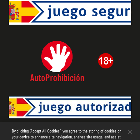
By clicking “Accept All Cookies”, you agree to the storing of cookies on
your device to enhance site navigation, analyze site usage, and assist