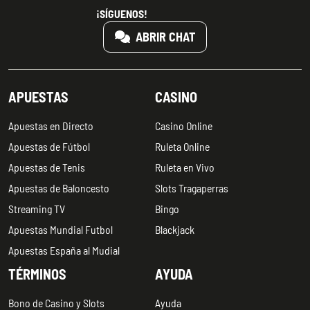
¡SÍGUENOS!
ABRIR CHAT
APUESTAS
CASINO
Apuestas en Directo
Casino Online
Apuestas de Fútbol
Ruleta Online
Apuestas de Tenis
Ruleta en Vivo
Apuestas de Baloncesto
Slots Tragaperras
Streaming TV
Bingo
Apuestas Mundial Futbol
Blackjack
Apuestas España al Mudial
TÉRMINOS
AYUDA
Bono de Casino y Slots
Ayuda