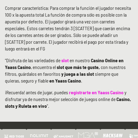
Comprar característica: Para comprar la función el jugador necesita
100 x la apuesta total La función de compra sólo es posible con la
apuesta por defecto. El jugador girará una vez con carretes
especiales. Estos carretes tendrán 3 [SCATTER] que caerán encima
de los carretes antes de ser girados. Sólo se puede añadir un
[SCATTER] por carrete. El jugador recibirá el pago por esta tirada y
luego entrará en el FG
“Disfruta de las variedades de
slot
en nuestro
Casino Online en
Yaass Casino
, encuentra el
slot que más te guste,
con nuestros
filtros, guárdalos en favoritos
y juega a las slot
siempre que
quieras, seguro y fiable
en Yaass Casino
.
¡Recuerda! antes de jugar, puedes
registrarte en Yaass Casino
y
disfrutar ya de nuestra mejor selección de juegos online de
Casino,
slots y Ruleta en vivo
".