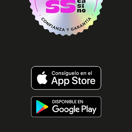
DESCARGA LA APP