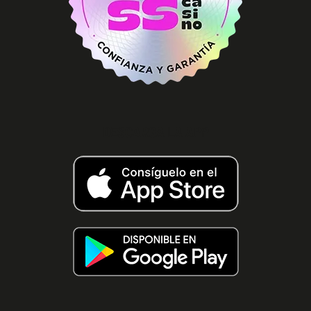
DESCARGA LA APP