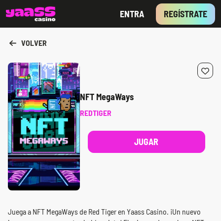
ENTRA
REGÍSTRATE
VOLVER
NFT MegaWays
REDTIGER
JUGAR
Juega a NFT MegaWays de Red Tiger en Yaass Casino. ¡Un nuevo