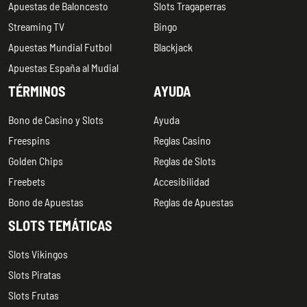
Apuestas de Baloncesto
Slots Tragaperras
Streaming TV
Bingo
Apuestas Mundial Futbol
Blackjack
Apuestas España al Mudial
TÉRMINOS
AYUDA
Bono de Casino y Slots
Ayuda
Freespins
Reglas Casino
Golden Chips
Reglas de Slots
Freebets
Accesibilidad
Bono de Apuestas
Reglas de Apuestas
SLOTS TEMÁTICAS
Slots Vikingos
Slots Piratas
Slots Frutas