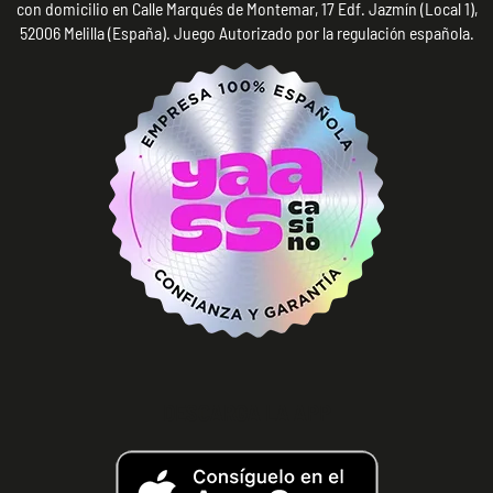
con domicilio en Calle Marqués de Montemar, 17 Edf. Jazmín (Local 1),
52006 Melilla (España). Juego Autorizado por la regulación española.
DESCARGA LA APP