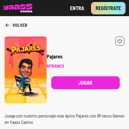
ENTRA
REGÍSTRATE
VOLVER
Pajares
RFRANCO
JUGAR
Juega con nuestro personaje mas épico Pajares con RFranco Games
en Yaass Casino