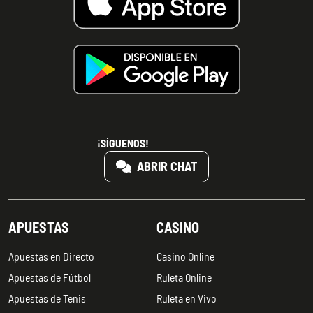
¡SÍGUENOS!
ABRIR CHAT
APUESTAS
CASINO
Apuestas en Directo
Casino Online
Apuestas de Fútbol
Ruleta Online
Apuestas de Tenis
Ruleta en Vivo