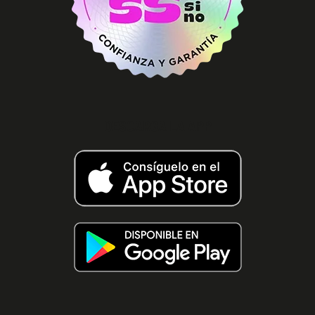
DESCARGA LA APP