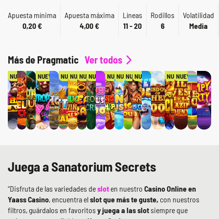
Apuesta mínima
Apuesta máxima
Líneas
Rodillos
Volatilidad
0,20 €
4,00 €
11 - 20
6
Media
Más de Pragmatic
Ver todos
NUEVO
NUEVO
NUEVO
NUEVO
NUEVO
NUEVO
NUEVO
NUEVO
NUEVO
NUEVO
NUEVO
NUEVO
Juega a Sanatorium Secrets
“Disfruta de las variedades de
slot
en nuestro
Casino Online en
Yaass Casino
, encuentra el
slot que más te guste,
con nuestros
filtros, guárdalos en favoritos
y juega a las slot
siempre que