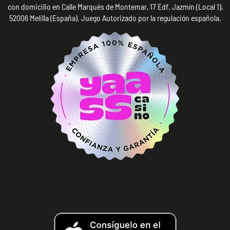
con domicilio en Calle Marqués de Montemar, 17 Edf. Jazmín (Local 1),
52006 Melilla (España). Juego Autorizado por la regulación española.
DESCARGA LA APP