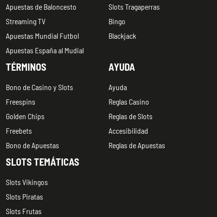
Apuestas de Baloncesto
Slots Tragaperras
Streaming TV
Bingo
Apuestas Mundial Futbol
Blackjack
Apuestas España al Mudial
TÉRMINOS
AYUDA
Bono de Casino y Slots
Ayuda
Freespins
Reglas Casino
Golden Chips
Reglas de Slots
Freebets
Accesibilidad
Bono de Apuestas
Reglas de Apuestas
SLOTS TEMÁTICAS
Slots Vikingos
Slots Piratas
Slots Frutas