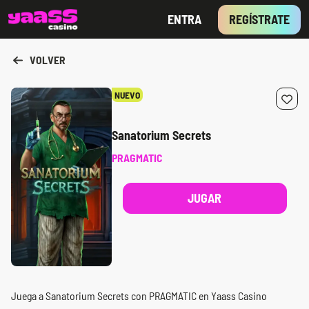
ENTRA
REGÍSTRATE
VOLVER
NUEVO
Sanatorium Secrets
PRAGMATIC
JUGAR
Juega a Sanatorium Secrets con PRAGMATIC en Yaass Casino