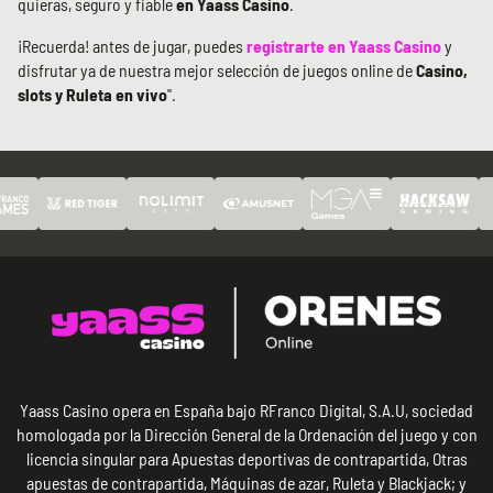
quieras, seguro y fiable
en Yaass Casino
.
¡Recuerda! antes de jugar, puedes
registrarte en Yaass Casino
y
disfrutar ya de nuestra mejor selección de juegos online de
Casino,
slots y Ruleta en vivo
".
Yaass Casino opera en España bajo RFranco Digital, S.A.U, sociedad
homologada por la Dirección General de la Ordenación del juego y con
licencia singular para Apuestas deportivas de contrapartida, Otras
apuestas de contrapartida, Máquinas de azar, Ruleta y Blackjack; y