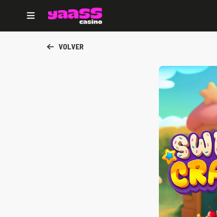
VOLVER