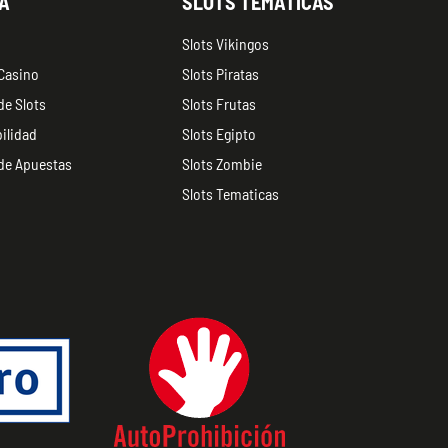
A
SLOTS TEMÁTICAS
Slots Vikingos
Casino
Slots Piratas
de Slots
Slots Frutas
ilidad
Slots Egipto
 de Apuestas
Slots Zombie
Slots Tematicas