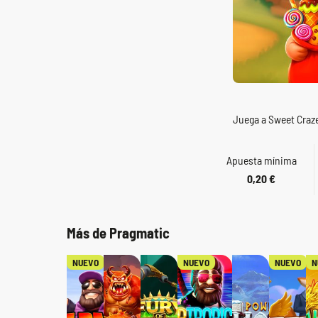
Juega a Sweet Craz
Apuesta mínima
0,20 €
Más de Pragmatic
NUEVO
NUEVO
NUEVO
N