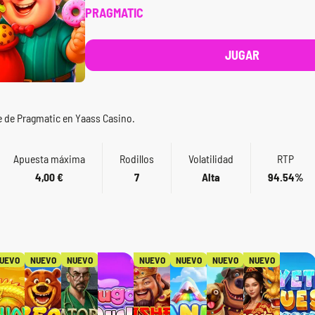
PRAGMATIC
JUGAR
e de Pragmatic en Yaass Casino.
Apuesta máxima
Rodillos
Volatilidad
RTP
4,00 €
7
Alta
94.54%
UEVO
NUEVO
NUEVO
NUEVO
NUEVO
NUEVO
NUEVO