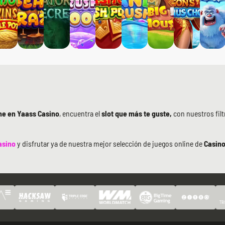
ne en Yaass Casino
, encuentra el
slot que más te guste,
con nuestros filt
asino
y disfrutar ya de nuestra mejor selección de juegos online de
Casino