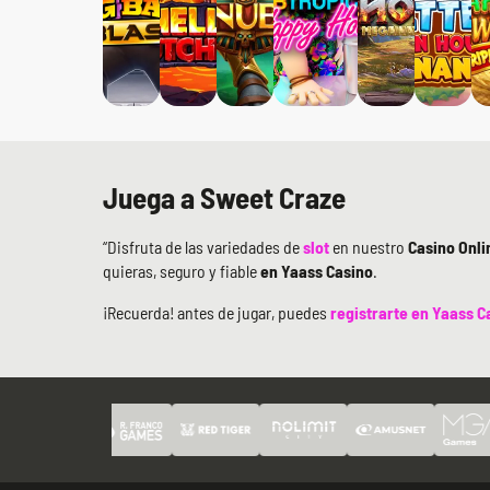
Juega a Sweet Craze
“Disfruta de las variedades de
slot
en nuestro
Casino Onli
quieras, seguro y fiable
en Yaass Casino
.
¡Recuerda! antes de jugar, puedes
registrarte en Yaass C