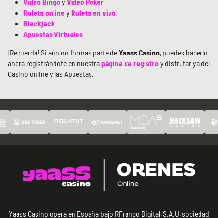
Vídeo Bingo
y
Vídeo Poker
Ruleta online
y
Ruleta en vivo
Blackjack
Apuestas Virtuales
¡Recuerda! Si aún no formas parte de
Yaass Casino
, puedes hacerlo
ahora registrándote en nuestra
página de registro
y disfrutar ya del
Casino online y las Apuestas.
Yaass Casino opera en España bajo RFranco Digital, S.A.U, sociedad