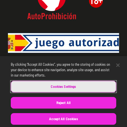
By clicking “Accept All Cookies”, you agree to the storing of cookies on
your device to enhance site navigation, analyze site usage, and assist
Quiénes somos
Aviso legal
in our marketing efforts.
Términos y condiciones
Política de privacidad
Política de cookies
Juego más seguro
Cookies Settings
Ayuda
Reclamaciones
Afiliados
Mapa del sitio
Reject All
Juego autorizado
Cookies Settings
@2026
Yaass Casino
- Todos los derechos reservados
Accept All Cookies