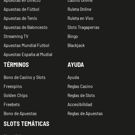
Apuestas de Fútbol
Ruleta Online
Apuestas de Tenis
Ruleta en Vivo
Apuestas de Baloncesto
Slots Tragaperras
Streaming TV
Bingo
Apuestas Mundial Futbol
Blackjack
Apuestas España al Mudial
TÉRMINOS
AYUDA
Bono de Casino y Slots
Ayuda
Freespins
Reglas Casino
Golden Chips
Reglas de Slots
Freebets
Accesibilidad
Bono de Apuestas
Reglas de Apuestas
SLOTS TEMÁTICAS