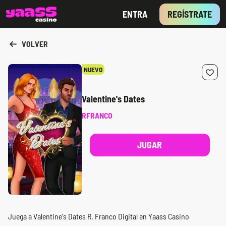
ENTRA
REGÍSTRATE
VOLVER
NUEVO
Valentine's Dates
RFRANCO
JUGAR
Juega a Valentine's Dates R. Franco Digital en Yaass Casino