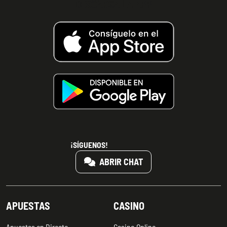
DESCARGA LA APP
¡SÍGUENOS!
ABRIR CHAT
APUESTAS
CASINO
Apuestas en Directo
Casino Online