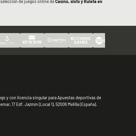
 selección de juegos online de
Casino, slots y Ruleta en
ego y con licencia singular para Apuestas deportivas de
mar, 17 Edf. Jazmín (Local 1), 52006 Melilla (España).