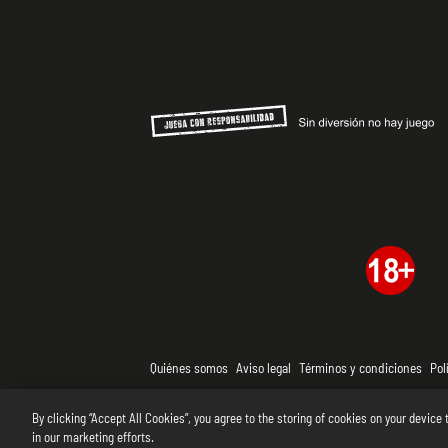
Quiénes somos
Aviso legal
Términos y condiciones
Pol
By clicking “Accept All Cookies”, you agree to the storing of cookies on your device
@2026
Yaass Casino
- Todos los derechos reservados
in our marketing efforts.