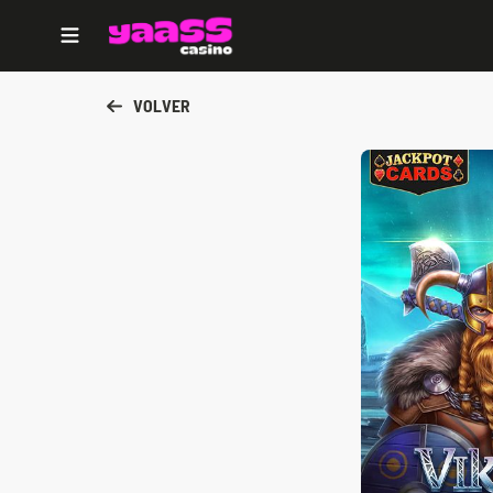
VOLVER