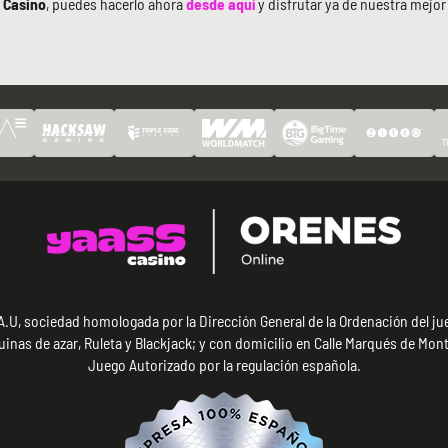
 Casino
, puedes hacerlo ahora
desde aquí
y disfrutar ya de nuestra mejor
.U, sociedad homologada por la Dirección General de la Ordenación del ju
nas de azar, Ruleta y Blackjack; y con domicilio en Calle Marqués de Monte
Juego Autorizado por la regulación española.