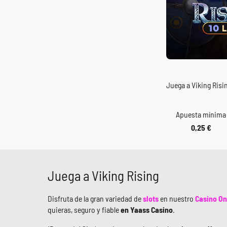
Juega a Viking Ris
Apuesta mínima
0,25 €
Juega a Viking Rising
Disfruta de la gran variedad de
slots
en nuestro
Casino On
quieras, seguro y fiable
en Yaass Casino
.