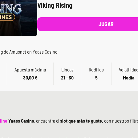
Viking Rising
JUGAR
ing de Amusnet en Yaass Casino
Apuesta máxima
Líneas
Rodillos
Volatilida
30,00 €
21 - 30
5
Media
line
Yaass Casino
, encuentra el
slot que más te guste,
con nuestros filtr