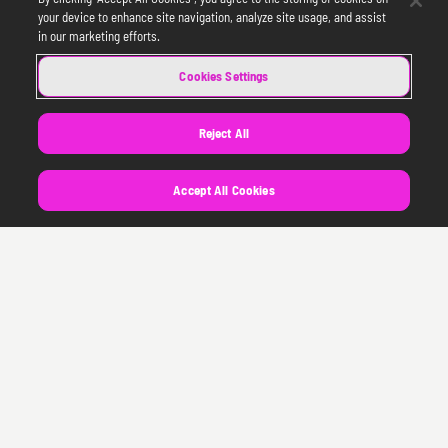
your device to enhance site navigation, analyze site usage, and assist
in our marketing efforts.
Cookies Settings
Reject All
Accept All Cookies
DESCARGA LA APP