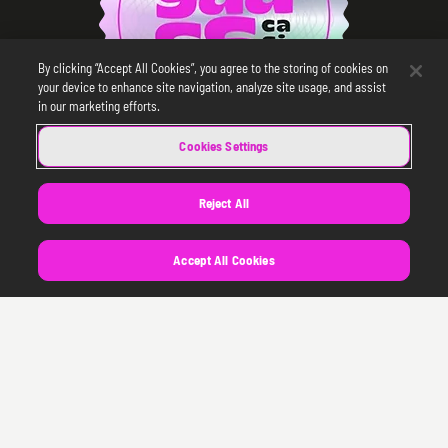
By clicking “Accept All Cookies”, you agree to the storing of cookies on
your device to enhance site navigation, analyze site usage, and assist
in our marketing efforts.
Cookies Settings
Reject All
DESCARGA LA APP
Accept All Cookies