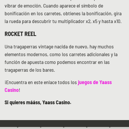
vibrar de emoción. Cuando aparece el símbolo de
bonificación en los carretes, obtienes la bonificación, gira
la rueda para descubrir tu multiplicador x2, x5 y hasta x10.
ROCKET REEL
Una tragaperras vintage nacida de nuevo, hay muchos
elementos modernos, como los carretes adicionales y la
función de apuesta como podemos encontrar en las
tragaperras de los bares.
¡Encuentra en este enlace todos los
juegos de Yaass
Casino
!
Si quieres mááss, Yaass Casino.