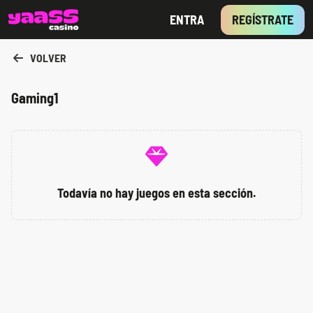
ENTRA
REGÍSTRATE
VOLVER
Gaming1
Todavía no hay juegos en esta sección.