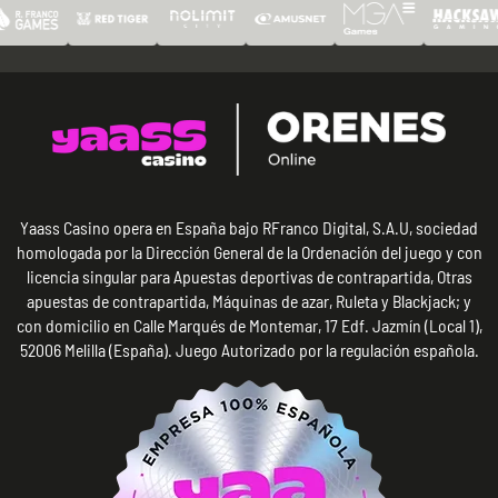
Yaass Casino opera en España bajo RFranco Digital, S.A.U, sociedad
homologada por la Dirección General de la Ordenación del juego y con
licencia singular para Apuestas deportivas de contrapartida, Otras
apuestas de contrapartida, Máquinas de azar, Ruleta y Blackjack; y
con domicilio en Calle Marqués de Montemar, 17 Edf. Jazmín (Local 1),
52006 Melilla (España). Juego Autorizado por la regulación española.