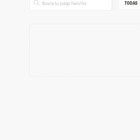
TODAS