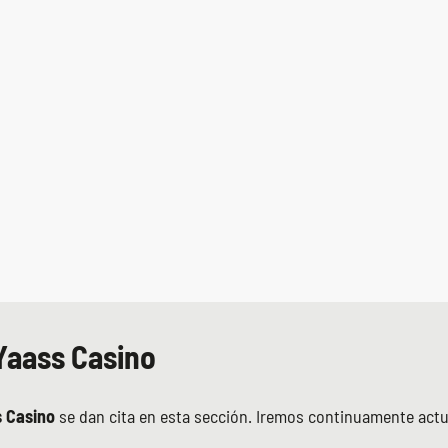
Yaass Casino
s Casino
se dan cita en esta sección. Iremos continuamente act