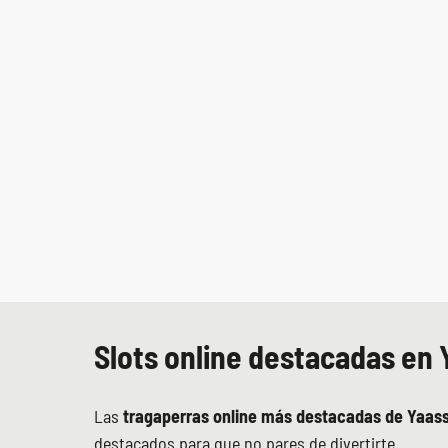
Slots online destacadas en 
Las
tragaperras online más destacadas de Yaas
destacados para que no pares de divertirte.