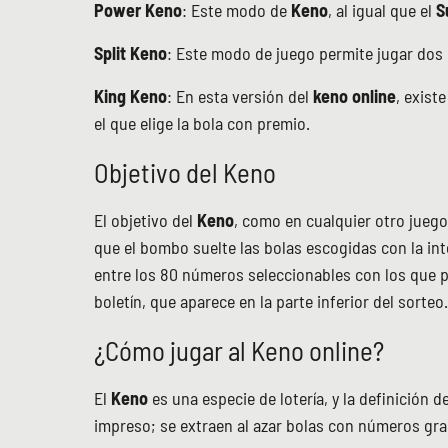
Power Keno
: Este modo de
Keno
, al igual que el
S
Split Keno
: Este modo de juego permite jugar dos 
King Keno
: En esta versión del
keno online
, exist
el que elige la bola con premio.
Objetivo del Keno
El objetivo del
Keno
, como en cualquier otro juego
que el bombo suelte las bolas escogidas con la i
entre los 80 números seleccionables con los que p
boletín, que aparece en la parte inferior del sorteo
¿Cómo jugar al Keno online?
El
Keno
es una especie de lotería, y la definición 
impreso; se extraen al azar bolas con números gra