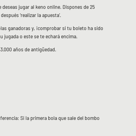
e deseas jugar al keno online. Dispones de 25
espués ‘realizar la apuesta’.
las ganadoras y, ¡comprobar si tu boleto ha sido
u jugada o este se te echará encima.
3.000 años de antigüedad.
ferencia: Si la primera bola que sale del bombo