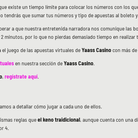
que existe un tiempo límite para colocar los números con los qu
lo tendrás que sumar tus números y tipo de apuestas al boleto y d
sperar a que nuestra entretenida narradora nos comunique las bo
2 minutos, por lo que no pierdas demasiado tiempo en realizar t
 el juego de las apuestas virtuales de
Yaass Casino
con más de 
rtuales
en nuestra sección de
Yaass Casino
.
o
,
regístrate aquí
.
vamos a detallar cómo jugar a cada uno de ellos.
mismas reglas que
el keno traidicional
, aunque cuenta con una di
or 4.