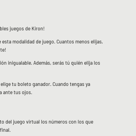
íbles juegos de Kiron!
ce esta modalidad de juego. Cuantos menos elijas,
te!
ión inigualable. Además, serás tú quién elija los
y elige tu boleto ganador. Cuando tengas ya
a ante tus ojos.
to del juego virtual los números con los que
inal.