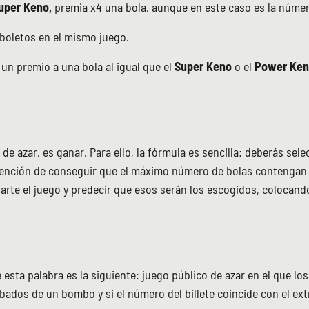
uper Keno,
premia x4 una bola, aunque en este caso es la númer
boletos en el mismo juego.
e un premio a una bola al igual que el
Super Keno
o el
Power Ke
 de azar, es ganar. Para ello, la fórmula es sencilla: deberás se
ntención de conseguir que el máximo número de bolas contengan
arte el juego y predecir que esos serán los escogidos, colocan
.
de esta palabra es la siguiente: juego público de azar en el que 
bados de un bombo y si el número del billete coincide con el ex