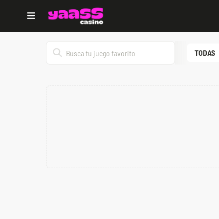
TODAS