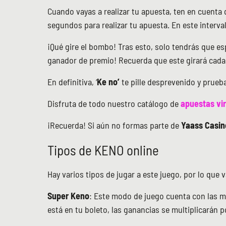
Cuando vayas a realizar tu apuesta, ten en cuenta 
segundos para realizar tu apuesta. En este interva
¡Qué gire el bombo! Tras esto, solo tendrás que e
ganador de premio! Recuerda que este girará cada 
En definitiva, ‘
Ke no’
te pille desprevenido y prueba
Disfruta de todo nuestro catálogo de
apuestas vi
¡Recuerda! Si aún no formas parte de
Yaass Casin
Tipos de KENO online
Hay varios tipos de jugar a este juego, por lo que 
Super Keno
: Este modo de juego cuenta con las 
está en tu boleto, las ganancias se multiplicarán p