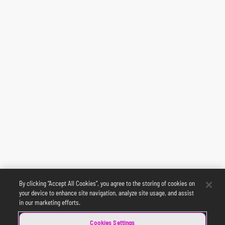
By clicking “Accept All Cookies”, you agree to the storing of cookies on
your device to enhance site navigation, analyze site usage, and assist
in our marketing efforts.
Cookies Settings