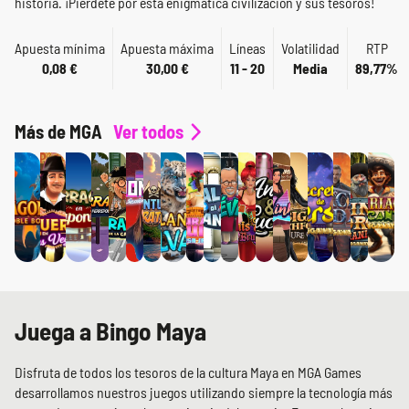
historia. ¡Piérdete por esta enigmática civilización y sus tesoros!
Apuesta mínima
Apuesta máxima
Líneas
Volatilidad
RTP
0,08 €
30,00 €
11 - 20
Media
89,77%
Más de MGA
Ver todos
Beach
MGA
Juega a Bingo Maya
Disfruta de todos los tesoros de la cultura Maya en MGA Games
desarrollamos nuestros juegos utilizando siempre la tecnología más