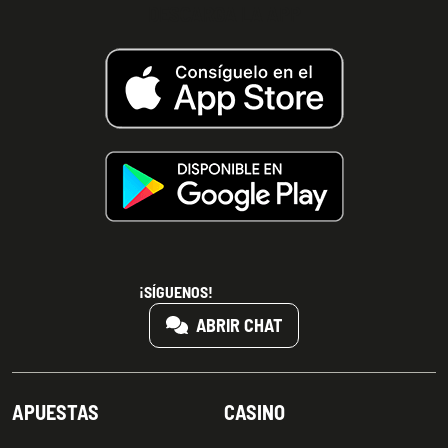
DESCARGA LA APP
¡SÍGUENOS!
ABRIR CHAT
APUESTAS
CASINO