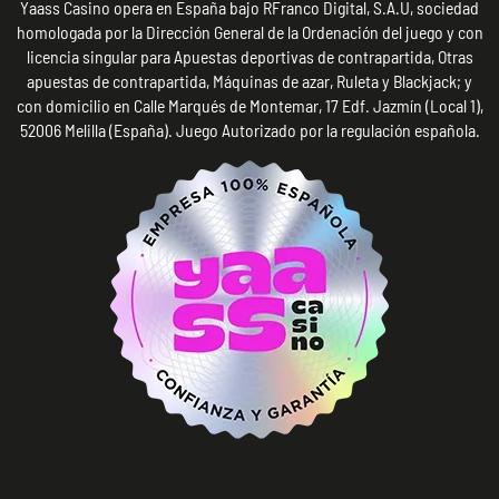
Yaass Casino opera en España bajo RFranco Digital, S.A.U, sociedad
homologada por la Dirección General de la Ordenación del juego y con
licencia singular para Apuestas deportivas de contrapartida, Otras
apuestas de contrapartida, Máquinas de azar, Ruleta y Blackjack; y
con domicilio en Calle Marqués de Montemar, 17 Edf. Jazmín (Local 1),
52006 Melilla (España). Juego Autorizado por la regulación española.