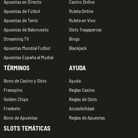
Apuestas en Directo
Casino Online
Apuestas de Fútbol
Ruleta Online
Apuestas de Tenis
Ruleta en Vivo
Apuestas de Baloncesto
Slots Tragaperras
Streaming TV
Bingo
Apuestas Mundial Futbol
Blackjack
Apuestas España al Mudial
TÉRMINOS
AYUDA
Bono de Casino y Slots
Ayuda
Freespins
Reglas Casino
Golden Chips
Reglas de Slots
Freebets
Accesibilidad
Bono de Apuestas
Reglas de Apuestas
SLOTS TEMÁTICAS