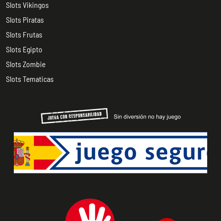
Slots Vikingos
Slots Piratas
Slots Frutas
Slots Egipto
Slots Zombie
Slots Tematicas