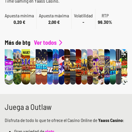
Time Gaming en Yaass Casino.
Apuesta mínima
Apuesta máxima
Volatilidad
RTP
0,20 €
2,00 €
-
96.30%
Más de btg
Ver todos
NUEVO
Juega a Outlaw
Disfruta de todo lo que te ofrece el Casino Online de
Yaass Casino
:
Gran variedad de
slots