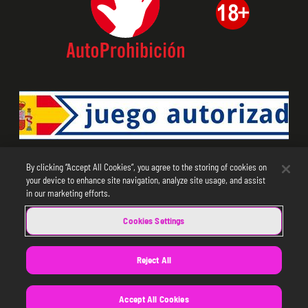
By clicking “Accept All Cookies”, you agree to the storing of cookies on
your device to enhance site navigation, analyze site usage, and assist
Quiénes somos
Aviso legal
in our marketing efforts.
Términos y condiciones
Política de privacidad
Política de cookies
Juego más seguro
Cookies Settings
Ayuda
Reclamaciones
Afiliados
Mapa del sitio
Reject All
Juego autorizado
Cookies Settings
@2026
Yaass Casino
- Todos los derechos reservados
Accept All Cookies