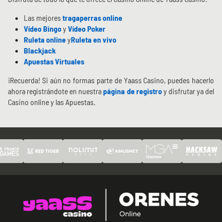
Las mejores
tragaperras online
Vídeo Bingo
y
Vídeo Poker
Ruleta online
y
Ruleta en vivo
Blackjack
Apuestas Virtuales
¡Recuerda! Si aún no formas parte de Yaass Casino, puedes hacerlo
ahora registrándote en nuestra
página de registro
y disfrutar ya del
Casino online y las Apuestas.