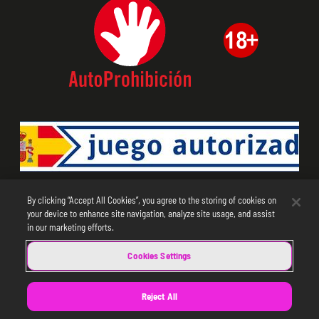
By clicking “Accept All Cookies”, you agree to the storing of cookies on
your device to enhance site navigation, analyze site usage, and assist
Quiénes somos
Aviso legal
in our marketing efforts.
Términos y condiciones
Política de privacidad
Política de cookies
Juego más seguro
Cookies Settings
Ayuda
Reclamaciones
Afiliados
Mapa del sitio
Reject All
Juego autorizado
Cookies Settings