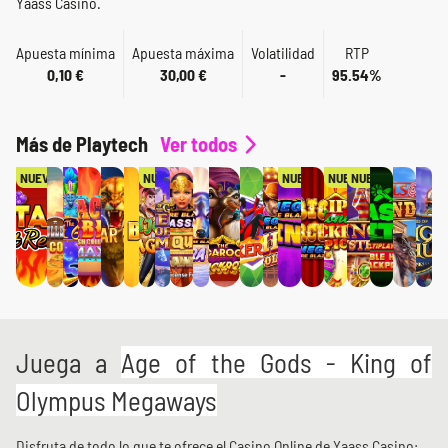
Yaass Casino.
Apuesta mínima
Apuesta máxima
Volatilidad
RTP
0,10 €
30,00 €
-
95.54%
Más de Playtech
Ver todos
NUEVO
NUEVO
NUEVO
NUEVO
NUEVO
Juega a
Age of the Gods - King of
Olympus Megaways
Disfruta de todo lo que te ofrece el Casino Online de Yaass Casino: