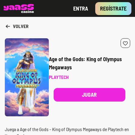
ENTRA
REGÍSTRATE
VOLVER
Age of the Gods: King of Olympus
Megaways
PLAYTECH
JUGAR
Juega a Age of the Gods - King of Olympus Megaways de Playtech en