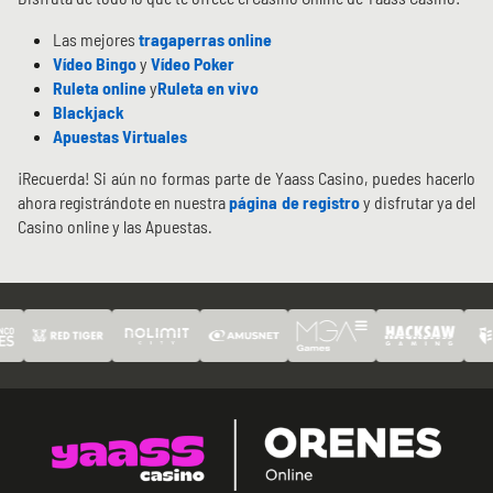
Las mejores
tragaperras online
Vídeo Bingo
y
Vídeo Poker
Ruleta online
y
Ruleta en vivo
Blackjack
Apuestas Virtuales
¡Recuerda! Si aún no formas parte de Yaass Casino, puedes hacerlo
ahora registrándote en nuestra
página de registro
y disfrutar ya del
Casino online y las Apuestas.