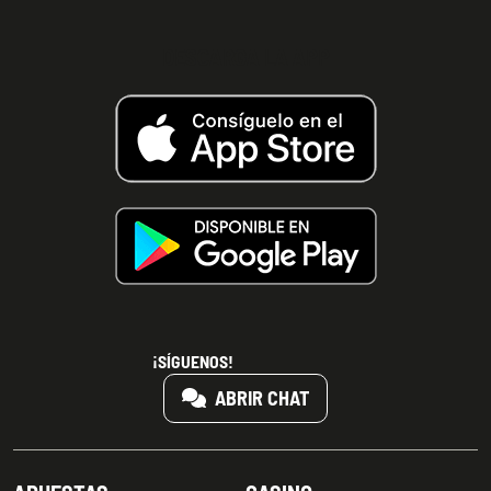
DESCARGA LA APP
¡SÍGUENOS!
ABRIR CHAT