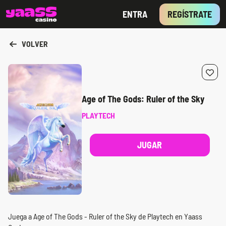
ENTRA
REGÍSTRATE
VOLVER
Age of The Gods: Ruler of the Sky
PLAYTECH
JUGAR
Juega a Age of The Gods - Ruler of the Sky de Playtech en Yaass