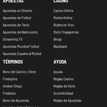
APUESTAS
CASINO
Apuestas en Directo
Casino Online
Apuestas de Fútbol
Ruleta Online
Apuestas de Tenis
Ruleta en Vivo
Apuestas de Baloncesto
Slots Tragaperras
Streaming TV
Bingo
Apuestas Mundial Futbol
Blackjack
Apuestas España al Mudial
TÉRMINOS
AYUDA
Bono de Casino y Slots
Ayuda
Freespins
Reglas Casino
Golden Chips
Reglas de Slots
Freebets
Accesibilidad
Bono de Apuestas
Reglas de Apuestas