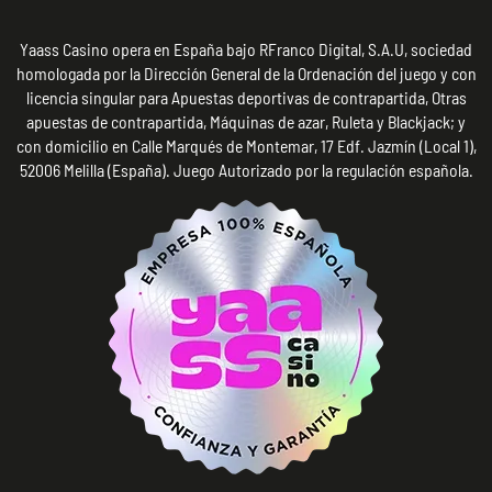
Yaass Casino opera en España bajo RFranco Digital, S.A.U, sociedad
homologada por la Dirección General de la Ordenación del juego y con
licencia singular para Apuestas deportivas de contrapartida, Otras
apuestas de contrapartida, Máquinas de azar, Ruleta y Blackjack; y
con domicilio en Calle Marqués de Montemar, 17 Edf. Jazmín (Local 1),
52006 Melilla (España). Juego Autorizado por la regulación española.