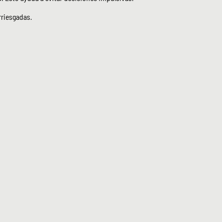
rriesgadas.