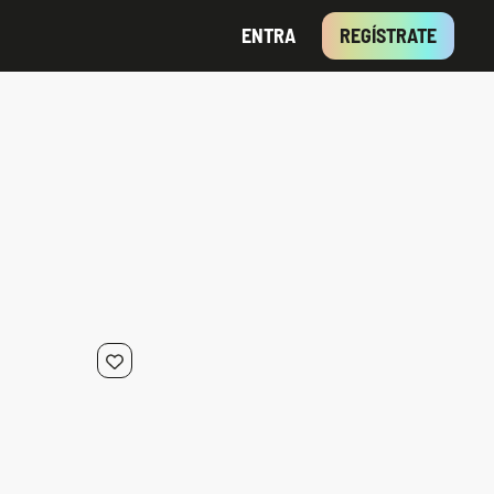
ENTRA
REGÍSTRATE