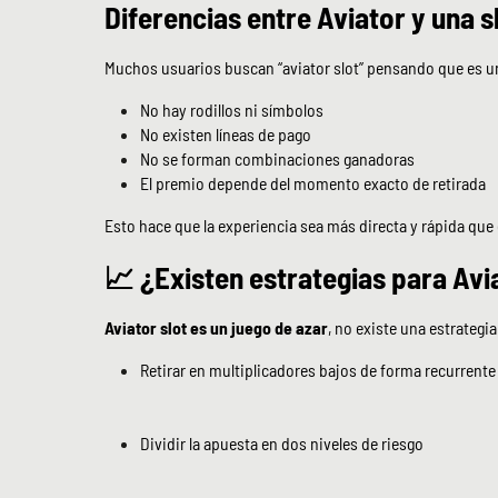
Diferencias entre Aviator y una s
Muchos usuarios buscan “aviator slot” pensando que es una
No hay rodillos ni símbolos
No existen líneas de pago
No se forman combinaciones ganadoras
El premio depende del momento exacto de retirada
Esto hace que la experiencia sea más directa y rápida que
📈 ¿Existen estrategias para Avi
Aviator slot es un juego de azar
, no existe una estrateg
Retirar en multiplicadores bajos de forma recurrente
Dividir la apuesta en dos niveles de riesgo