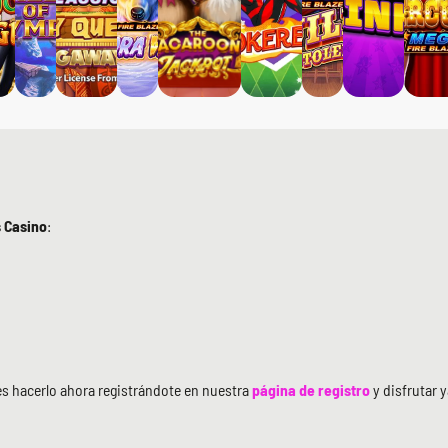
 Casino
:
es hacerlo ahora registrándote en nuestra
página de registro
y disfrutar 