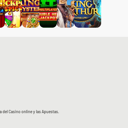
ya del Casino online y las Apuestas.