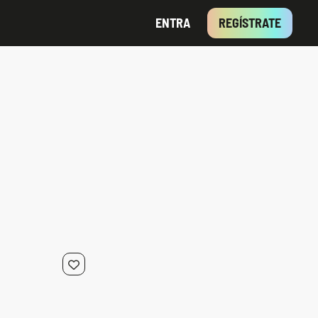
ENTRA
REGÍSTRATE