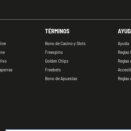
TÉRMINOS
AYUD
line
Bono de Casino y Slots
Ayuda
ine
Freespins
Reglas 
Vivo
Golden Chips
Reglas 
aperras
Freebets
Accesib
Bono de Apuestas
Reglas