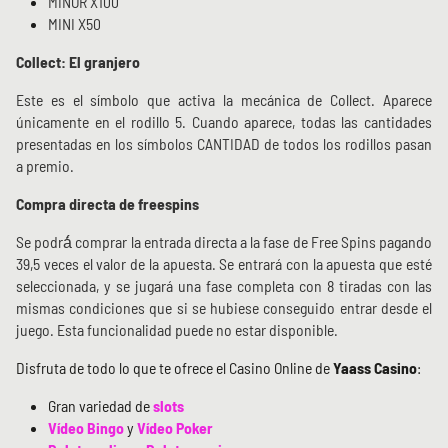
MINOR X100
MINI X50
Collect: El granjero
Este es el símbolo que activa la mecánica de Collect. Aparece
únicamente en el rodillo 5. Cuando aparece, todas las cantidades
presentadas en los símbolos CANTIDAD de todos los rodillos pasan
a premio.
Compra directa de freespins
Se podrá́ comprar la entrada directa a la fase de Free Spins pagando
39,5 veces el valor de la apuesta. Se entrará con la apuesta que esté
seleccionada, y se jugará una fase completa con 8 tiradas con las
mismas condiciones que si se hubiese conseguido entrar desde el
juego. Esta funcionalidad puede no estar disponible.
Disfruta de todo lo que te ofrece el Casino Online de
Yaass Casino
:
Gran variedad de
slots
Vídeo Bingo
y
Vídeo Poker