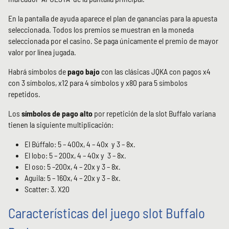
En la pantalla de ayuda aparece el plan de ganancias para la apuesta
seleccionada. Todos los premios se muestran en la moneda
seleccionada por el casino. Se paga únicamente el premio de mayor
valor por línea jugada.
Habrá símbolos de
pago bajo
con las clásicas JQKA con pagos x4
con 3 símbolos, x12 para 4 símbolos y x80 para 5 símbolos
repetidos.
Los
símbolos de pago alto
por repetición de la slot Buffalo variana
tienen la siguiente multiplicación:
El Búffalo: 5 – 400x, 4 – 40x y 3 – 8x.
El lobo: 5 – 200x, 4 – 40x y 3 – 8x.
El oso: 5 –200x, 4 – 20x y 3 – 8x.
Aguila: 5 – 160x, 4 – 20x y 3 – 8x.
Scatter: 3. X20
Características del juego slot Buffalo