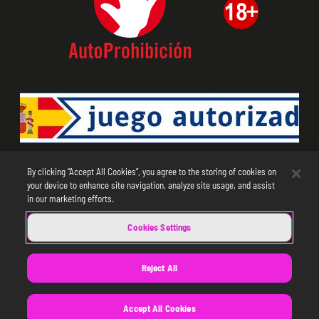
By clicking “Accept All Cookies”, you agree to the storing of cookies on
your device to enhance site navigation, analyze site usage, and assist
Quiénes somos
Aviso legal
in our marketing efforts.
Términos y condiciones
Política de privacidad
Política de cookies
Juego más seguro
Cookies Settings
Ayuda
Reclamaciones
Afiliados
Mapa del sitio
Reject All
Juego autorizado
Cookies Settings
@2026
Yaass Casino
- Todos los derechos reservados
Accept All Cookies