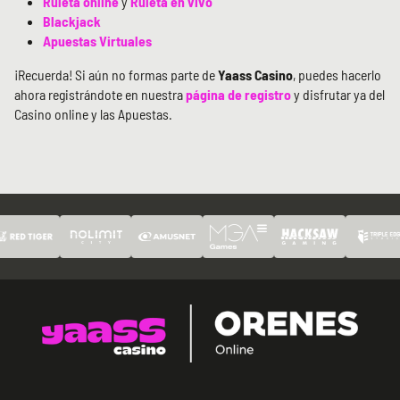
Ruleta online
y
Ruleta en vivo
Blackjack
Apuestas Virtuales
¡Recuerda! Si aún no formas parte de
Yaass Casino
, puedes hacerlo
ahora registrándote en nuestra
página de registro
y disfrutar ya del
Casino online y las Apuestas.