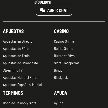
¡SÍGUENOS!
ABRIR CHAT
APUESTAS
CASINO
Apuestas en Directo
Casino Online
Apuestas de Fútbol
Ruleta Online
Apuestas de Tenis
Ruleta en Vivo
Apuestas de Baloncesto
Slots Tragaperras
Streaming TV
Bingo
Apuestas Mundial Futbol
Blackjack
Apuestas España al Mudial
TÉRMINOS
AYUDA
Bono de Casino y Slots
Ayuda