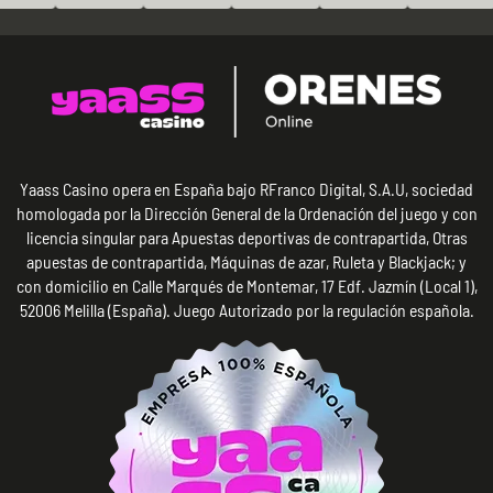
Yaass Casino opera en España bajo RFranco Digital, S.A.U, sociedad
homologada por la Dirección General de la Ordenación del juego y con
licencia singular para Apuestas deportivas de contrapartida, Otras
apuestas de contrapartida, Máquinas de azar, Ruleta y Blackjack; y
con domicilio en Calle Marqués de Montemar, 17 Edf. Jazmín (Local 1),
52006 Melilla (España). Juego Autorizado por la regulación española.