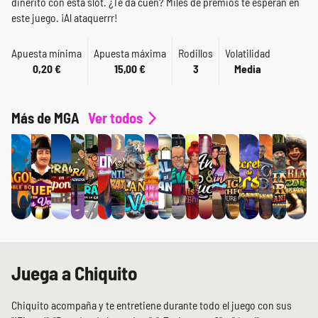
dinerito con esta slot. ¿Te da cuen? Miles de premios te esperan en
este juego. ¡Al ataquerrr!
Apuesta mínima
Apuesta máxima
Rodillos
Volatilidad
0,20 €
15,00 €
3
Media
Más de MGA
Ver todos
Beach
MGA
Juega a Chiquito
Chiquito acompaña y te entretiene durante todo el juego con sus