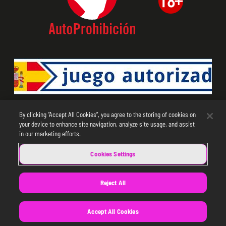
By clicking “Accept All Cookies”, you agree to the storing of cookies on
your device to enhance site navigation, analyze site usage, and assist
Quiénes somos
Aviso legal
in our marketing efforts.
Términos y condiciones
Política de privacidad
Política de cookies
Juego más seguro
Cookies Settings
Ayuda
Reclamaciones
Afiliados
Mapa del sitio
Reject All
Juego autorizado
Cookies Settings
@2026
Yaass Casino
- Todos los derechos reservados
Accept All Cookies