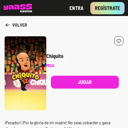
ENTRA
REGÍSTRATE
VOLVER
Chiquito
MGA
JUGAR
¡Pecador! ¡Por la gloria de mi madre! No seas cobarder y gana