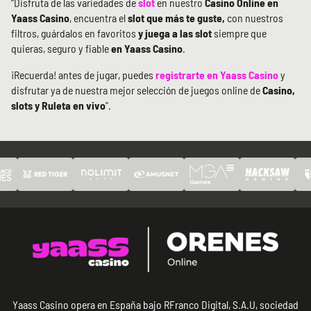
“Disfruta de las variedades de
slot
en nuestro
Casino Online en
Yaass Casino
, encuentra el
slot que más te guste,
con nuestros
filtros, guárdalos en favoritos
y juega a las slot
siempre que
quieras, seguro y fiable
en Yaass Casino
.
¡Recuerda! antes de jugar, puedes
registrarte en Yaass Casino
y
disfrutar ya de nuestra mejor selección de juegos online de
Casino,
slots y Ruleta en vivo
".
Yaass Casino opera en España bajo RFranco Digital, S.A.U, sociedad