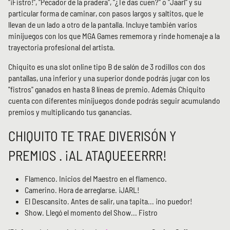
"¡Fistro!", "Pecador de la pradera", "¿Te das cuen?" o "Jaarl" y su
particular forma de caminar, con pasos largos y saltitos, que le
llevan de un lado a otro de la pantalla. Incluye también varios
minijuegos con los que MGA Games rememora y rinde homenaje a la
trayectoria profesional del artista.
Chiquito es una slot online tipo B de salón de 3 rodillos con dos
pantallas, una inferior y una superior donde podrás jugar con los
"fistros" ganados en hasta 8 líneas de premio. Además Chiquito
cuenta con diferentes minijuegos donde podrás seguir acumulando
premios y multiplicando tus ganancias.
CHIQUITO TE TRAE DIVERISÓN Y
PREMIOS . ¡AL ATAQUEEERRR!
Flamenco. Inicios del Maestro en el flamenco.
Camerino. Hora de arreglarse. ¡JARL!
El Descansito. Antes de salir, una tapita... ¡no puedor!
Show. Llegó el momento del Show... Fistro