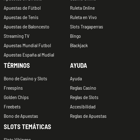
Apuestas de Fútbol
Ruleta Online
Apuestas de Tenis
Ruleta en Vivo
Apuestas de Baloncesto
Slots Tragaperras
Streaming TV
Bingo
Apuestas Mundial Futbol
Blackjack
Apuestas España al Mudial
TÉRMINOS
AYUDA
Bono de Casino y Slots
Ayuda
Freespins
Reglas Casino
Golden Chips
Reglas de Slots
Freebets
Accesibilidad
Bono de Apuestas
Reglas de Apuestas
SLOTS TEMÁTICAS
Slots Vikingos