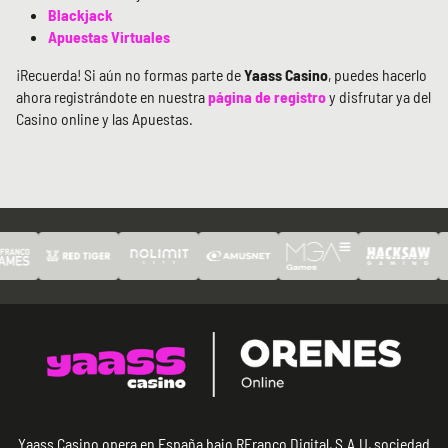
Blackjack
Apuestas Virtuales
¡Recuerda! Si aún no formas parte de
Yaass Casino
, puedes hacerlo
ahora registrándote en nuestra
página de registro
y disfrutar ya del
Casino online y las Apuestas.
Yaass Casino opera en España bajo RFranco Digital, S.A.U, sociedad