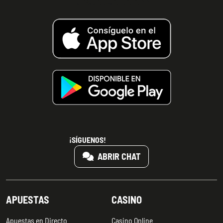
DESCARGA LA APP
¡SÍGUENOS!
ABRIR CHAT
APUESTAS
CASINO
Apuestas en Directo
Casino Online