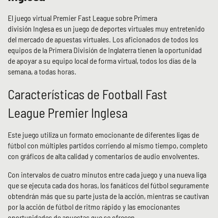
El juego virtual Premier Fast League sobre Primera
división Inglesa es un juego de deportes virtuales muy entretenido
del mercado de apuestas virtuales. Los aficionados de todos los
equipos de la Primera División de Inglaterra tienen la oportunidad
de apoyar a su equipo local de forma virtual, todos los días de la
semana, a todas horas.
Características de Football Fast
League Premier Inglesa
Este juego utiliza un formato emocionante de diferentes ligas de
fútbol con múltiples partidos corriendo al mismo tiempo, completo
con gráficos de alta calidad y comentarios de audio envolventes.
Con intervalos de cuatro minutos entre cada juego y una nueva liga
que se ejecuta cada dos horas, los fanáticos del fútbol seguramente
obtendrán más que su parte justa de la acción, mientras se cautivan
por la acción de fútbol de ritmo rápido y las emocionantes
oportunidades de apuestas que se ofrecen.