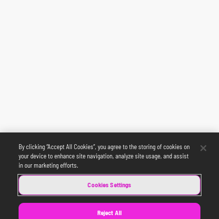
By clicking “Accept All Cookies”, you agree to the storing of cookies on
your device to enhance site navigation, analyze site usage, and assist
in our marketing efforts.
Cookies Settings
Reject All