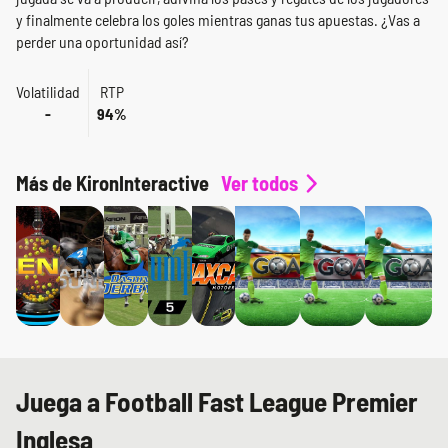
y finalmente celebra los goles mientras ganas tus apuestas. ¿Vas a
perder una oportunidad así?
Volatilidad
RTP
-
94%
Más de KironInteractive
Ver todos
Juega a Football Fast League Premier
Inglesa