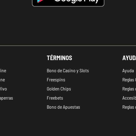
TÉRMINOS
AYUD
line
Bono de Casino y Slots
Ayuda
ine
Freespins
Reglas 
Vivo
Golden Chips
Reglas 
aperras
Freebets
Accesib
Bono de Apuestas
Reglas