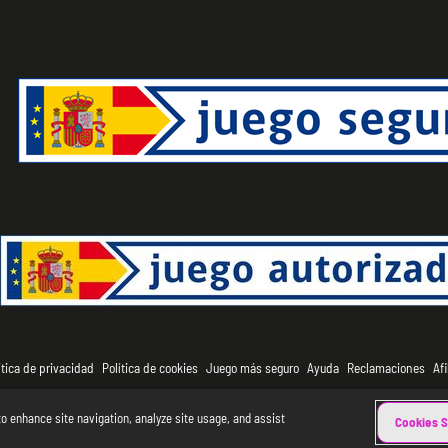
ítica de privacidad
Política de cookies
Juego más seguro
Ayuda
Reclamaciones
Afi
 to enhance site navigation, analyze site usage, and assist
Cookies S