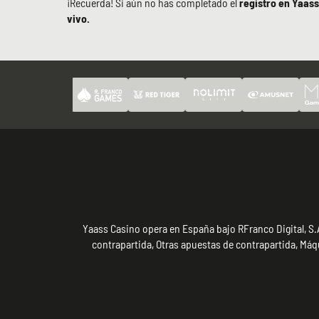
¡Recuerda! Si aún no has completado el
registro en Yaass
vivo.
Yaass Casino opera en España bajo RFranco Digital, S.A
contrapartida, Otras apuestas de contrapartida, Máqui