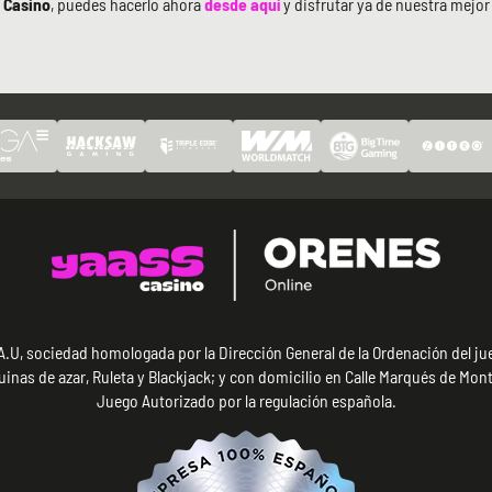
 Casino
, puedes hacerlo ahora
desde aquí
y disfrutar ya de nuestra mejor
.U, sociedad homologada por la Dirección General de la Ordenación del ju
nas de azar, Ruleta y Blackjack; y con domicilio en Calle Marqués de Monte
Juego Autorizado por la regulación española.