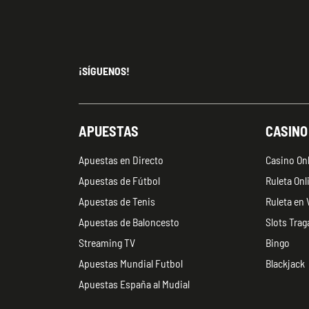
¡SÍGUENOS!
APUESTAS
CASINO
Apuestas en Directo
Casino On
Apuestas de Fútbol
Ruleta Onl
Apuestas de Tenis
Ruleta en 
Apuestas de Baloncesto
Slots Trag
Streaming TV
Bingo
Apuestas Mundial Futbol
Blackjack
Apuestas España al Mudial