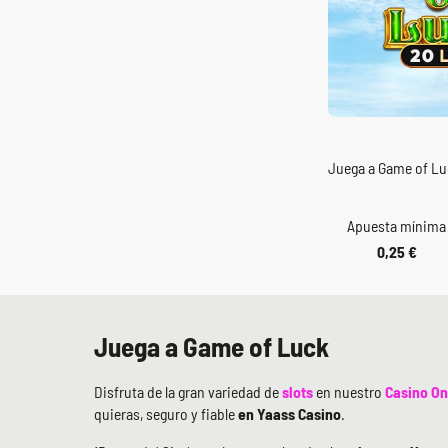
Juega a Game of Lu
Apuesta mínima
0,25 €
Juega a Game of Luck
Disfruta de la gran variedad de
slots
en nuestro
Casino On
quieras, seguro y fiable
en Yaass Casino
.