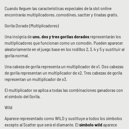
Cuando lleguen las características especiales de la slot online
encontrarás multiplicadores, comodines, sactter y tiradas gratis.
Gorila Dorado (Multiplicadores)
Una insignia de
uno, dos y tres gorilas dorados
representarán los
multiplicadores que funcionan como un comodín. Pueden aparecer
aleatoriamente en el juego base en los rodillos 2, 3, 4 y 5 y sustituir al
gorila normal.
Una cabeza de gorila representa un multiplicador de x1. Dos cabezas
de gorila representan un multiplicador de x2. Tres cabezas de gorila
representan un multiplicador de x3.
El multiplicador se aplica a todas las combinaciones ganadoras con
el símbolo del Gorila.
Wild
Aparece representado como WILD y sustituye a todos los símbolos
excepto al Scatter que será el diamante. El
símbolo wild
aparece