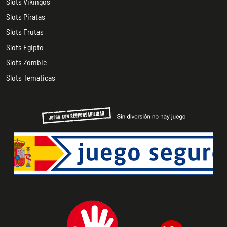
Slots Vikingos
Slots Piratas
Slots Frutas
Slots Egipto
Slots Zombie
Slots Tematicas