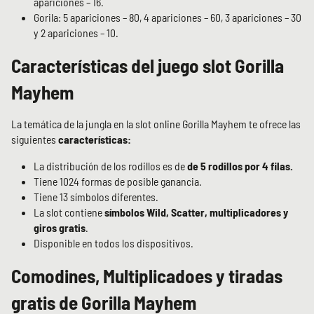
apariciones – 16.
Gorila: 5 apariciones – 80, 4 apariciones – 60, 3 apariciones – 30
y 2 apariciones – 10.
Características del juego slot Gorilla
Mayhem
La temática de la jungla en la slot online Gorilla Mayhem te ofrece las
siguientes
características:
La distribución de los rodillos es de
de 5 rodillos por 4 filas.
Tiene 1024 formas de posible ganancia.
Tiene 13 símbolos diferentes.
La slot contiene
símbolos Wild, Scatter, multiplicadores y
giros gratis
.
Disponible en todos los dispositivos.
Comodines, Multiplicadoes y tiradas
gratis de Gorilla Mayhem