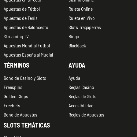
Apuestas de Fútbol
Ruleta Online
Apuestas de Tenis
Ruleta en Vivo
Apuestas de Baloncesto
Slots Tragaperras
Streaming TV
Bingo
Apuestas Mundial Futbol
Blackjack
Apuestas España al Mudial
TÉRMINOS
AYUDA
Bono de Casino y Slots
Ayuda
Freespins
Reglas Casino
Golden Chips
Reglas de Slots
Freebets
Accesibilidad
Bono de Apuestas
Reglas de Apuestas
SLOTS TEMÁTICAS