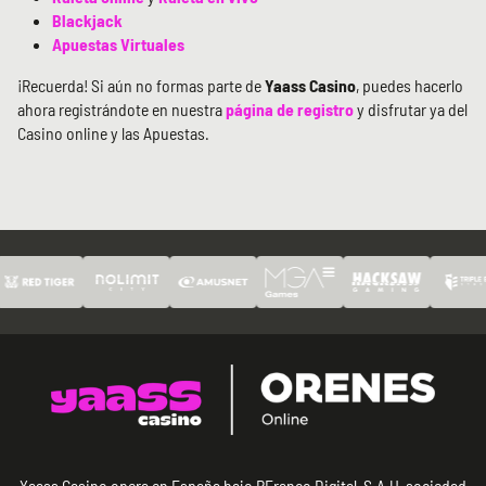
Blackjack
Apuestas Virtuales
¡Recuerda! Si aún no formas parte de
Yaass Casino
, puedes hacerlo
ahora registrándote en nuestra
página de registro
y disfrutar ya del
Casino online y las Apuestas.
Yaass Casino opera en España bajo RFranco Digital, S.A.U, sociedad