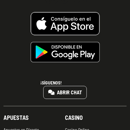
DESCARGA LA APP
¡SÍGUENOS!
ABRIR CHAT
APUESTAS
CASINO
Apuestas en Directo
Casino Online