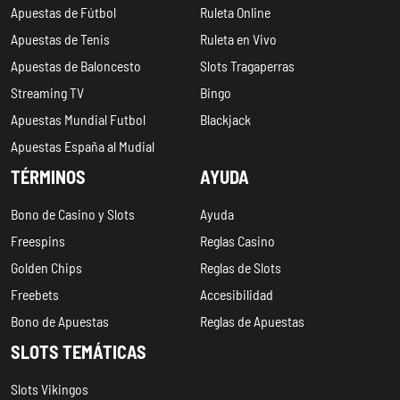
Apuestas de Fútbol
Ruleta Online
Apuestas de Tenis
Ruleta en Vivo
Apuestas de Baloncesto
Slots Tragaperras
Streaming TV
Bingo
Apuestas Mundial Futbol
Blackjack
Apuestas España al Mudial
TÉRMINOS
AYUDA
Bono de Casino y Slots
Ayuda
Freespins
Reglas Casino
Golden Chips
Reglas de Slots
Freebets
Accesibilidad
Bono de Apuestas
Reglas de Apuestas
SLOTS TEMÁTICAS
Slots Vikingos