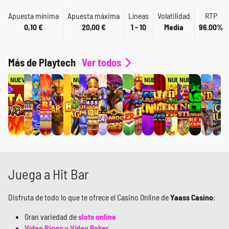
Apuesta mínima
Apuesta máxima
Líneas
Volatilidad
RTP
0,10 €
20,00 €
1 - 10
Media
96.00%
Más de Playtech
Ver todos
NUEVO
NUEVO
NUEVO
NUEVO
NUEVO
Juega a Hit Bar
Disfruta de todo lo que te ofrece el Casino Online de
Yaass Casino
:
Gran variedad de
slots online
Vídeo Bingo
y
Vídeo Poker