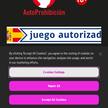
By clicking “Accept All Cookies”, you agree to the storing of cookies on
your device to enhance site navigation, analyze site usage, and assist
Quiénes somos
Aviso legal
in our marketing efforts.
Términos y condiciones
Política de privacidad
Política de cookies
Juego más seguro
Cookies Settings
Ayuda
Reclamaciones
Afiliados
Mapa del sitio
Reject All
Juego autorizado
Cookies Settings
@2026
Yaass Casino
- Todos los derechos reservados
Accept All Cookies