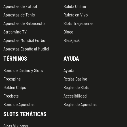
Apuestas de Fútbol
Ruleta Online
Apuestas de Tenis
Ruleta en Vivo
Apuestas de Baloncesto
Slots Tragaperras
Streaming TV
Bingo
Apuestas Mundial Futbol
Blackjack
Apuestas España al Mudial
TÉRMINOS
AYUDA
Bono de Casino y Slots
Ayuda
Freespins
Reglas Casino
Golden Chips
Reglas de Slots
Freebets
Accesibilidad
Bono de Apuestas
Reglas de Apuestas
SLOTS TEMÁTICAS
Slots Vikingos