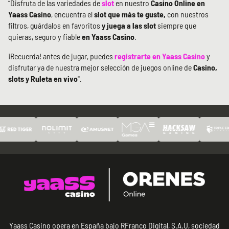
“Disfruta de las variedades de
slot
en nuestro
Casino Online en
Yaass Casino
, encuentra el
slot que más te guste,
con nuestros
filtros, guárdalos en favoritos
y juega a las slot
siempre que
quieras, seguro y fiable
en Yaass Casino
.
¡Recuerda! antes de jugar, puedes
registrarte en Yaass Casino
y
disfrutar ya de nuestra mejor selección de juegos online de
Casino,
slots y Ruleta en vivo
".
Yaass Casino opera en España bajo RFranco Digital, S.A.U, sociedad