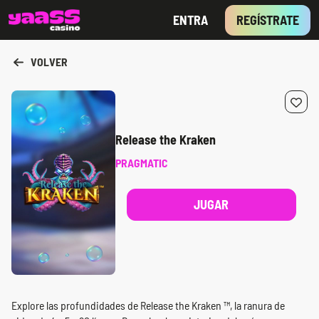
ENTRA
REGÍSTRATE
VOLVER
Release the Kraken
PRAGMATIC
JUGAR
Explore las profundidades de Release the Kraken ™, la ranura de