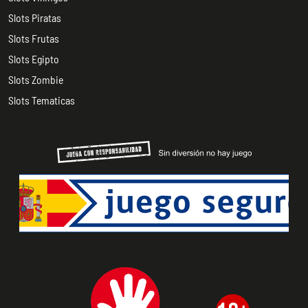
Slots Piratas
Slots Frutas
Slots Egipto
Slots Zombie
Slots Tematicas