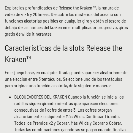
Explore las profundidades de Release the Kraken ™, la ranura de
video de 4 × 5 y 20 líneas. Descubre los misterios del océano con
funciones aleatorias posibles en cualquier giro y obtén el tesoro de
debajo de las narices del kraken en el multiplicador progresivo, giros
gratis de wilds itinerantes
Características de la slots Release the
Kraken™
En el juego base, en cualquier tirada, puede aparecer aleatoriamente
una elección entre 3 tentáculos. Seleccione uno de los tentáculos
para originar una función aleatoria, de la siguiente manera:
BLOQUEADORES DEL KRAKEN Cuando la función se inicia, los
rodillos siguen girando mientras que aparecen elecciones
consecutivas de 1 cofre de entre 3. Los cofres otorgan
aleatoriamente lo siguiente: Más Wilds, Continuar Tirando,
Todos los Premios x2 y Cobrar, Más Wilds y Cobrar o Cobrar.
Todas las combinaciones ganadoras se pagan cuando finaliza