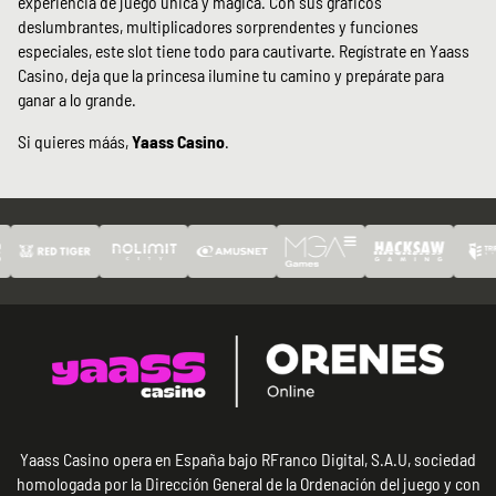
experiencia de juego única y mágica. Con sus gráficos
deslumbrantes, multiplicadores sorprendentes y funciones
especiales, este slot tiene todo para cautivarte. Regístrate en Yaass
Casino, deja que la princesa ilumine tu camino y prepárate para
ganar a lo grande.
Si quieres máás,
Yaass Casino
.
Yaass Casino opera en España bajo RFranco Digital, S.A.U, sociedad
homologada por la Dirección General de la Ordenación del juego y con