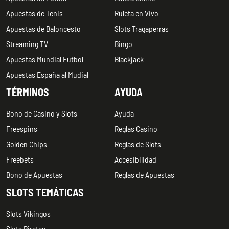
Apuestas de Tenis
Ruleta en Vivo
Apuestas de Baloncesto
Slots Tragaperras
Streaming TV
Bingo
Apuestas Mundial Futbol
Blackjack
Apuestas España al Mudial
TÉRMINOS
AYUDA
Bono de Casino y Slots
Ayuda
Freespins
Reglas Casino
Golden Chips
Reglas de Slots
Freebets
Accesibilidad
Bono de Apuestas
Reglas de Apuestas
SLOTS TEMÁTICAS
Slots Vikingos
Slots Piratas