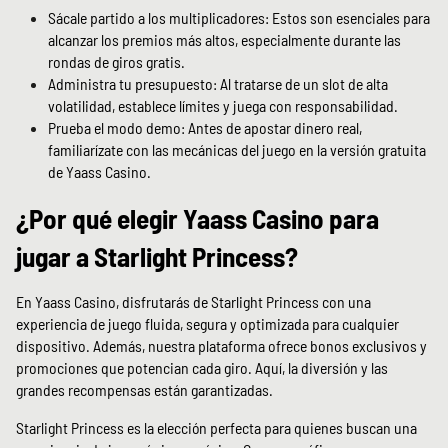
Sácale partido a los multiplicadores: Estos son esenciales para
alcanzar los premios más altos, especialmente durante las
rondas de giros gratis.
Administra tu presupuesto: Al tratarse de un slot de alta
volatilidad, establece límites y juega con responsabilidad.
Prueba el modo demo: Antes de apostar dinero real,
familiarízate con las mecánicas del juego en la versión gratuita
de Yaass Casino.
¿Por qué elegir Yaass Casino para
jugar a Starlight Princess?
En Yaass Casino, disfrutarás de Starlight Princess con una
experiencia de juego fluida, segura y optimizada para cualquier
dispositivo. Además, nuestra plataforma ofrece bonos exclusivos y
promociones que potencian cada giro. Aquí, la diversión y las
grandes recompensas están garantizadas.
Starlight Princess es la elección perfecta para quienes buscan una