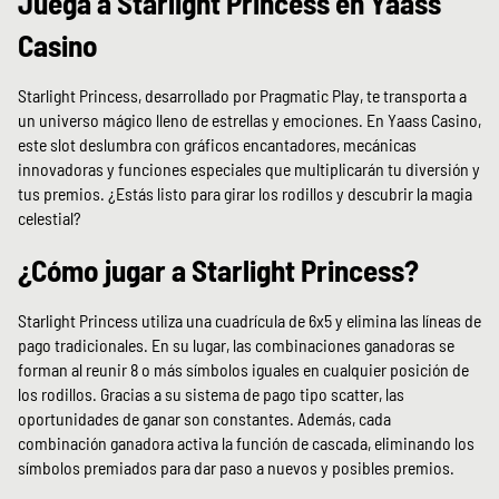
Juega a Starlight Princess en Yaass
Casino
Starlight Princess, desarrollado por Pragmatic Play, te transporta a
un universo mágico lleno de estrellas y emociones. En Yaass Casino,
este slot deslumbra con gráficos encantadores, mecánicas
innovadoras y funciones especiales que multiplicarán tu diversión y
tus premios. ¿Estás listo para girar los rodillos y descubrir la magia
celestial?
¿Cómo jugar a Starlight Princess?
Starlight Princess utiliza una cuadrícula de 6x5 y elimina las líneas de
pago tradicionales. En su lugar, las combinaciones ganadoras se
forman al reunir 8 o más símbolos iguales en cualquier posición de
los rodillos. Gracias a su sistema de pago tipo scatter, las
oportunidades de ganar son constantes. Además, cada
combinación ganadora activa la función de cascada, eliminando los
símbolos premiados para dar paso a nuevos y posibles premios.