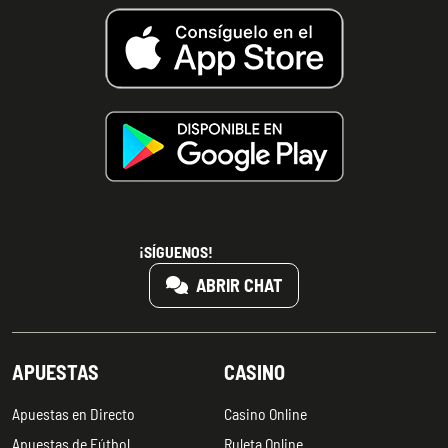
¡SÍGUENOS!
ABRIR CHAT
APUESTAS
CASINO
Apuestas en Directo
Casino Online
Apuestas de Fútbol
Ruleta Online