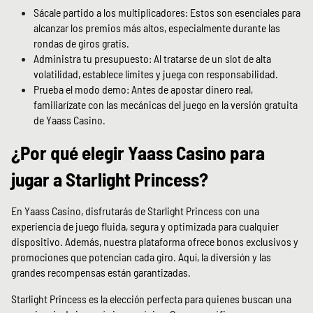
Sácale partido a los multiplicadores: Estos son esenciales para
alcanzar los premios más altos, especialmente durante las
rondas de giros gratis.
Administra tu presupuesto: Al tratarse de un slot de alta
volatilidad, establece límites y juega con responsabilidad.
Prueba el modo demo: Antes de apostar dinero real,
familiarízate con las mecánicas del juego en la versión gratuita
de Yaass Casino.
¿Por qué elegir Yaass Casino para
jugar a Starlight Princess?
En Yaass Casino, disfrutarás de Starlight Princess con una
experiencia de juego fluida, segura y optimizada para cualquier
dispositivo. Además, nuestra plataforma ofrece bonos exclusivos y
promociones que potencian cada giro. Aquí, la diversión y las
grandes recompensas están garantizadas.
Starlight Princess es la elección perfecta para quienes buscan una