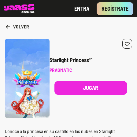
ENTRA
REGÍSTRATE
VOLVER
Starlight Princess™
PRAGMATIC
JUGAR
Conoce a la princesa en su castillo en las nubes en Starlight