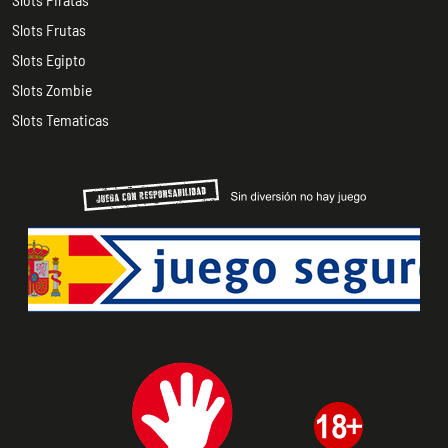
Slots Frutas
Slots Egipto
Slots Zombie
Slots Tematicas